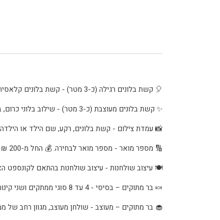
🎈 קשת בלונים רגילה (כ-3 מטר) - קשת בלונים קלאסית לכניסה, במה או עמדת צילום. 💰 החל מ-600 ₪
✨ קשת בלונים מעוצבת (כ-3 מטר) - שילוב בלוני כרום, בלוני מספרים ואלמנטים מיוחדים. 💰 החל מ-1,000 ₪
📸 עמדת צילום - קשת בלונים, רקע, שם הילד או הילדה ומספר
🔢 מספר מואר - מספר מואר לבחירה. 💰 החל מ-200 ₪
🍽️ עיצוב שולחנות - עיצוב שולחנות בהתאם לקונספט האירוע
🍬 בר מתוקים – בסיסי - 4 עד 8 סוגי ממתקים ושני קינוחים לבחירה. 💰 החל מ-800 ₪
🧁 בר מתוקים – מעוצב - שולחן מעוצב, מגוון רחב של ממתקי