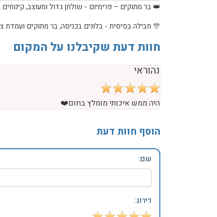
👑 בר מתוקים – פרימיום - שולחן גדול ומעוצב, קינוחים אי
🎊 חבילה בסיסית - בלונים בכניסה, בר מתוקים ועמדת צילום ק
חוות דעת שקיבלנו על המקום
🎉 חבילה בינונית - קישוט חלקי של האולם, קשת בלונים או ש
נהוראי
היה ממש איכותי מומלץ בחום❤️
הוסף חוות דעת
שם:
דירוג: