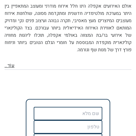
אולם האירועים אקפלה הינו חלל אירוח מודרני ומעוצב המתאפיין בין
היתר במערכת מולטימדיה חדשנית ומתקדמת מסוגה, שולחנות אירוח
מעוצבים המיוצרים מעץ מאסיבי, תקרה גבוהה ועיצוב פנים נקי ומדויק
המותאם לאווירת האירוח האידיאלית ביותר עבורכם. בצד הקולינארי
של אירועי בר/בת המצווה באולמי אקפלה, תוכלו ליהנות מחוויה
קולינארית מוקפדת המבוססת על חומרי הגלם הטובים ביותר וניחוח
פורץ דרך של מנות שף וגורמה.
עוֹד...