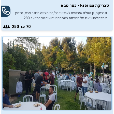
פבריקה Fabrica - כפר סבא
פבריקה, גן ואולם אירועים לאירועי בר/בת מצווה בכפר סבא, מזמין
אתכם לחגוג את גיל המצוות במתחם אירועים יוקרתי עד 280
משתתפים.
70
עד 250