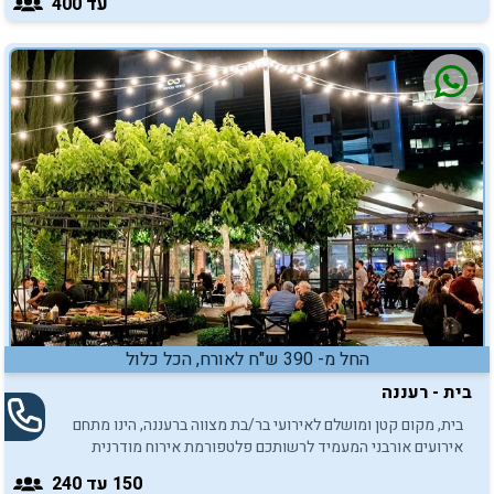
עד 400
החל מ- 390 ש"ח לאורח, הכל כלול
בית - רעננה
בית, מקום קטן ומושלם לאירועי בר/בת מצווה ברעננה, הינו מתחם
אירועים אורבני המעמיד לרשותכם פלטפורמת אירוח מודרנית
וייחודית המותאמת באופן אישי לאווירת האירוע אותו תרצו לקיים.
150
עד 240