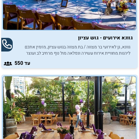
גוונא אירועים - גוש עציון
גוונא, גן לאירועי בר מצווה / בת מצווה בגוש עציון, מזמין אתכם
ליהנות מחוויית אירוח עשירה ונפלאה מול נוף מרחיב לב ועוצר
נשימה.
עד 550