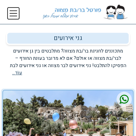
גני אירועים
מתכוננים לחגיגת בר/בת מצווה? מתלבטים בין גן אירועים
לבר/בת מצווה או אולם? אם לא מדובר בעונת החורף –
הפסיקו להתלבט! גני אירועים לבר מצווה או גני אירועים לבת
מצווה מציעים מיקום נוח ונעים לכל סגנון של אירוע. גן
עוֹד...
אירועים לבר מצווה מאפשר למשתתפים, ובעיקר לצעירים
שבהם, מרחב פעילות גדול באווירה כפרית קסומה. אתם
מוזמנים להיכנס ולהתרשם ממגוון גני אירועים קטנים לבר
מצווה בפורטל שלנו. תבחרו – תחגגו!