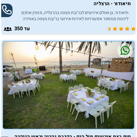
תיאודור - הרצליה
תיאודור, גן ואולם אירועים לבר/בת מצווה בהרצליה, מזמין אתכם
ליהנות ממספר אפשרויות לאירוח אירועי בר/בת מצווה באווירה
בלתי נשכחת.
עד 350
חוף בצת אירועים מול הים - בקרבת נהריה וראש הניקרה