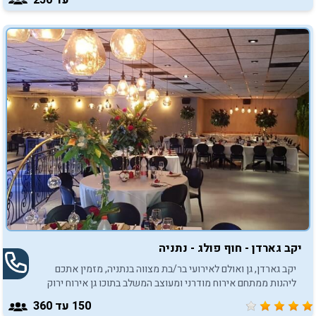
יקב גארדן - חוף פולג - נתניה
יקב גארדן, גן ואולם לאירועי בר/בת מצווה בנתניה, מזמין אתכם
ליהנות ממתחם אירוח מודרני ומעוצב המשלב בתוכו גן אירוח ירוק
ופסטורלי, החל מ- 150 איש.
150
עד 360