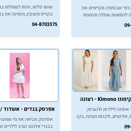
שוש פלוס, חנות לשמלות בת
רמי שבנתניה מקיימים את
בקרית מוצקין, מזמינה את בנ
 להתאמת שמלה מהממת
המצווה שביניכן, ליהנות מהי
את כל מי שרואה אותה
04-8703375
09
מרשים של שמלות מעוצבות 
הבת מצווה שאליה מתכוננת
מצווה ממיטב היצרנים.
.
Kimo - רעננה
אפרסק בגדים - אשדוד /
 אופנה לילדות ולנערות,
 אירועים, ולבנות מצווה, בקו
אפרסק מביאה את מי שמעוני
אלגנטי וייחודי.
בבגדי אלגנט וערב לילדים א
09