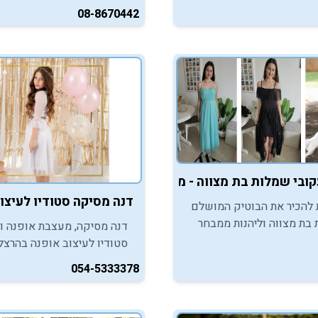
אפרסק, שמציגה התמחות מד
08-8670442
בהלבשה לנערות ולנערי המצו
קובי שמלות בת מצווה - מבשרת ציון קניון הראל
דנה מסיקה סטודיו לעיצוב
 להכיר את הבוטיק המושלם
בת מצווה וליהנות ממבחר
דנה מסיקה, מעצבת אופנה ו
עיצובים מיוחדים.
סטודיו לעיצוב אופנה בהרצלי
מזמינה אתכן, בנות המצווה, ל
054-5333378‏
מקולקציית שמלות מיוחדת לא
בת המצווה.