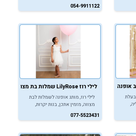
ואירועים הנתפרות בעבודת יד, עם
הימה
054-9911122
הרבה אהבה והקפדה.
וה
 אופנה - הרצליה
לילי רוז LilyRose שמלות בת מצווה
בעלת
לילי רוז, מותג אופנה לשמלות לבת
ה,
מצווה, מזמין אתכן, בנות יקרות,
יהנות
ליהנות מקולקציית שמלות חדשה
077-5523431
ירועי
ומרגשת לבחירת שמלה קסומה
לאירוע.