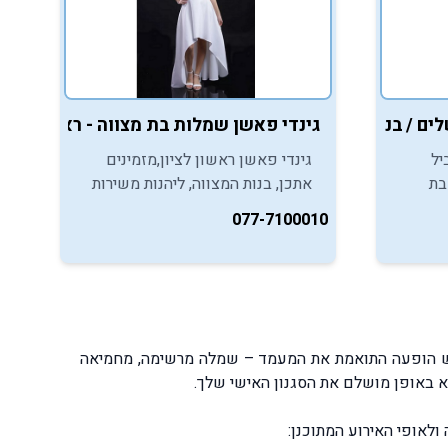
גינדי פאשן שמלות בת מצווה - ראשון לציון
לים / בני ברק
גינדי פאשן ראשון לציון,מזמינים
יל
אתכן, בנות המצווה, ליהנות משירות
בת
התאמה אישי ומגוון גדול של שמלות
ווה
077-7100010
בטווח מידות וסגנונות.
עוצבות.
ורש הופעה התואמת את המעמד – שמלה מרשימה, מחמיאה
א באופן מושלם את הסגנון האישי שלך.
לאופי האירוע המתוכנן: