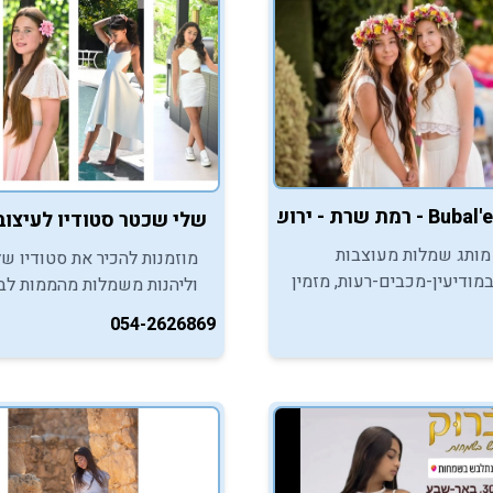
שלי שכטר סטודיו לעיצוב שמלות
 מותג שמלות מעוצבות
מוזמנות להכיר את סטודיו של
במודיעין-מכבים-רעות, מזמין
וליהנות משמלות מהממות לב
ות המצווה, ליהנות
מצווה,סטלייניג ואביזרים.
054-2626869
יה קסומה ומרגשת עם אבק