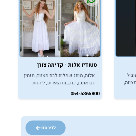
סטודיו אלות - קדימה צורן
וביל
אלות, מותג שמלות לבת מצווה, מזמין
צווה,
גם אתכן, כוכבות האירוע, ליהנות
ייה
מקולקציית שמלות מרשימות
054-5365800
בר
וייחודיות שלא תמצאו בשום מקום
אחר...
לפרסם