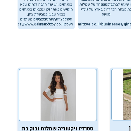
לבת מצווה
זמנות לבחור מהמבחר של שמלות
בסניפים, יש עוד הרבה דגמים שלא
פעמון כ
ת מצווה הכי גדול בארץ של גינדי
מופיעים באתר וכן נמצאים בסניפים
בתחתית
פאשן
בבאר שבע ובמבשרת ציון,
מוזמנים לדף
הקולקציות, מידות וצבעים משתנים
/shop/
העסק
https://barbatmitzva.co.il/businesses/gin
כל הזמן
https://www.galityaccoby.co.il/
סטודיו ויקטוריה שמלות ובוק בת מצווה - ה