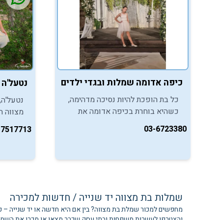
כיפה אדומה שמלות ובגדי ילדים ונוער - רמת גן
נטעל'ה 
כל בת הופכת להיות נסיכה מדהימה,
נטעל'ה,
כשהיא בוחרת בכיפה אדומה את
השמלה המתאימה לה לקראת מסיבת
חירות, 
03-6723380
-7517713
בת המצווה שלה.
של ש
ייחודי 
וברכות 
שמלות בת מצווה יד שנייה / חדשות למכירה
מחפשים למכור שמלת בת מצווה? בין אם היא חדשה או יד שנייה – 
והצטרפו לעשרות משפחות ובתי עסק שכבר מצאו או מכרו את השמ