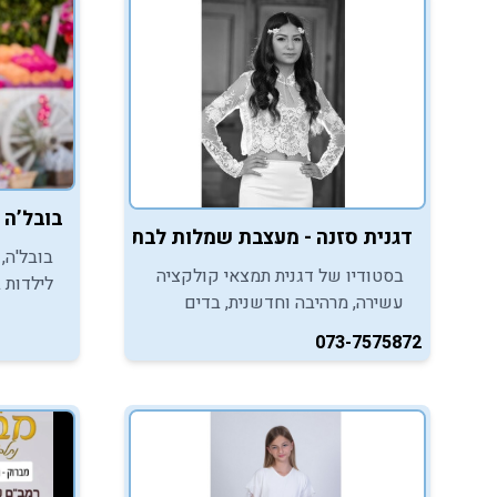
בובל’ה Bubal'e - רמת שרת - ירושלים
דגנית סזנה - מעצבת שמלות לבת מצווה - יבנה
בובל'ה,
בסטודיו של דגנית תמצאי קולקציה
לילדות 
עשירה, מרהיבה וחדשנית, בדים
אתכן, בנ
איכותיים ותפירה ברמת גימור גבוהה
מקולקצ
073-7575872
מלווים ביחס אישי שיהפכו את
פיות.
הופעתך לבלתי נשכחת.