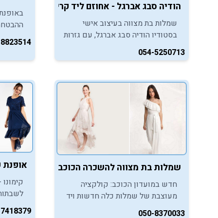
הודיה סבג אברגל - אחוזם ליד קריית גת
באופנת 
שמלות בת מצווה בעיצוב אישי
ההבטחה
בסטודיו הודיה סבג אברגל, עם גזרות
שתכבוש 
-8823514
מחמיאות, בדים איכותיים וליווי
במסיבת 
054-5250713
מקצועי באווירה בוטיקית.
כל נערה
אופנת קימונו no
שמלות בת מצווה להשכרה הכוכב - ראשון לציון
קימונו -
חדש במועדון הכוכב: קולקציה
לשבתות,
מעוצבת של שמלות כלה חדשות ויד
אופנתי, 
שניה במחירים אטרקטיביים שגם
-7418379
050-8370033