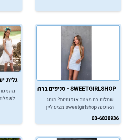
אתן חייבות להכיר. כנסו, התרשמו
ורכשו שמלת כלה לבת מצווה.
גלית יע
SWEETGIRLSHOP - סניפים ברחבי הארץ
מוזמנות
לשמלות 
שמלות בת מצווה אופנתיות? מותג
שמלות ב
האופנה sweetgirlshop מציע ליין
אופנתי וייחודי לבנות מצווה.
03-6838936