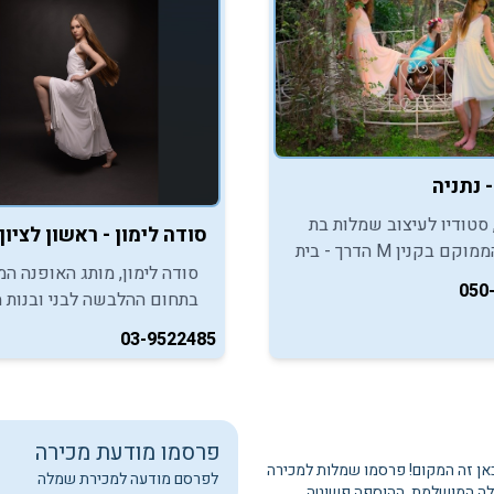
- נתניה
 סטודיו לעיצוב שמלות בת
סודה לימון - ראשון לציון
מצווה הממוקם בקנין M הדרך - בית
סודה לימון, מותג האופנה המ
מזמין אתכן ליהנות מקולקציית
050
בתחום ההלבשה לבני ובנות מ
מלות בת מצווה וליהנות מקו
מזמין אתכם ליהנות מהקולקצ
של השמלות, העוטף בקסם
03-9522485
החדשה לאירועי בת מצווה / 
את חוגגת הבת מצווה.
מצווה 2023.
פרסמו מודעת מכירה
כאן זה המקום! פרסמו שמלות למכירה
לפרסם מודעה למכירת שמלה
לה המושלמת. ההוספה פשוטה