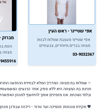
אפי שטיינר - ראש העין
מברוק –
אפי שטיינר מעצבת שמלות לבנות
מצווה בבדים מיוחדים, צבעוניים
חנות בו
ואיכותיים.
מצווה בע
03-9032367
אביזרים
-9455916
מרגשת ו
✨ שמלות בת מצווה: המדריך המלא לבחירת ההופעה החגיגי
חגיגת בת המצווה היא ללא ספק אחד הרגעים המשמעותיי
ובלתי נשכחת. אנו מזמינים אותך להיחשף למגוון האפשרוי
💖 סקירת סגנונות: מנסיכה ועד טרנד -
ריכזנו עבורכן מגו