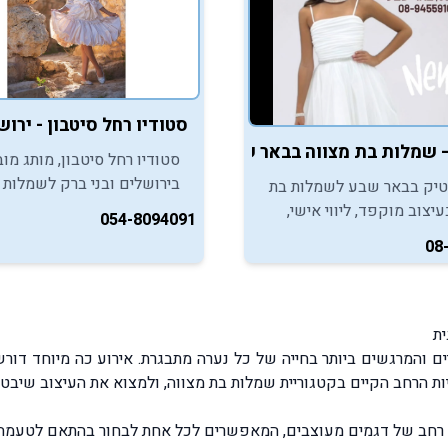
סטודיו רחל סיטבון - ירוש
 שמלות בת מצווה בבאר שבע | בוטיק לבת המצווה
סטודיו רחל סיטבון, מותג מוב
בירושלים ובני ברק לשמלות 
טיק בבאר שבע לשמלות בת
מצווה, מזמין אתכן, בנות המצ
יצוב מוקפד, ליווי אישי,
054-8094091
ליהנות משמלות אלגנטיות ומ
 משלימים וחוויית בחירה
08
ייחודית.
ת
ם והמרגשים ביותר בחייה של כל נערה מתבגרת. אירוע כה מיוחד ד
ות הרחב הקיים בקטגוריית שמלות בת מצווה, ולמצוא את העיצוב שיבט
ון רחב של דגמים מעוצבים, המאפשרים לכל אחת לבחור בהתאם לטעמה ו