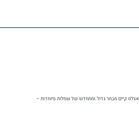
 איך היא תראה באירוע בת המצווה שלה. אנחנו, בחנות הביגוד והאופנה – כיפה אדומה, מגשימות חלומות. אצלנו קיים מבחר גדול ומתחדש של שמלות מיוחדות –