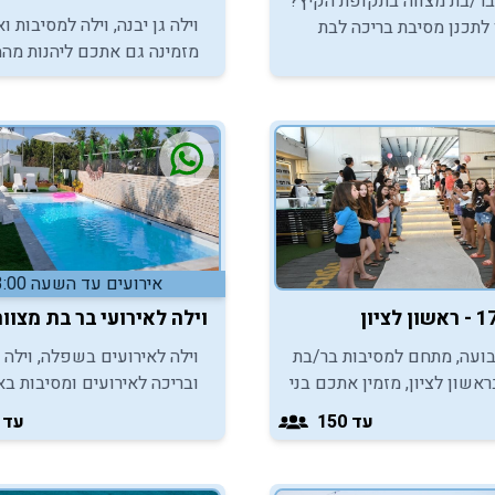
בר/בת מצווה בתקופת הקיץ?
וילה גן יבנה, וילה למסיבות וא
 לתכנן מסיבת בריכה לבת
מזמינה גם אתכם ליהנות מה
בר מצווה במושב חגור,
הנכון לאירוח מסיבות ואירועי
באזור השרון. בואו להכיר
מצווה באווירה מפנקת!
תרונות הנלווים לאירוע
של הקיץ!
אירועים עד השעה 23:00
וילה לאירועי בר בת מצוו
ועה, מתחם למסיבות בר/בת
וילה לאירועים בשפלה, וילה
ראשון לציון, מזמין אתכם בני
ובריכה לאירועים ומסיבות בא
מצווה ליהנות ממסיבת בר/בת
השפלה, מזמינה אתכם ליהנו
עד 150
עד 100
רעננת, תחת כיפת השמיים.
מחוויית אירוח כיפית ובלתי נ