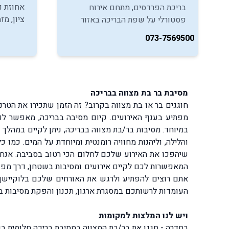
אחוזת נ
בריכת הפרדסים, מתחם אירוח
ציון, מז
פסטורלי על שפת הבריכה באזור
המצווה,
המרכז, מזמין אתכם ליהנות מאירועי
073-7569500
למסיבות
צהריים או ערב במסגרת חגיגות
בר/בת ה
בר/בת המצווה.
מסיבת בר בת מצווה בבריכה
חוגגים בר או בת מצווה בקרוב? זה הזמן שתכירו את הטרנ
מפתיע בענף האירועים. קיום מסיבה בבריכה, מאפשר לכל 
במיוחד. מסיבות בר/בת מצווה בבריכה, ניתן לקיים במהל
והלילה, וליהנות מחוויה רומנטית ומיוחדת על המים. כמו
שיהפכו את האירוע שלכם לחלום הכי רטוב בסביבה. אנחנו 
המאפשרות לכם לקיים אירועים ומסיבות בשטחן, דרך מפעילי
העומדות לרשותכם במסגרת ארגון, תכנון והפקת מסיבות ברי
ויש לנו המלצות למקומות
בחדרה -
חגגו את בר/בת המצווה במסיבת בריכה חלומית בו