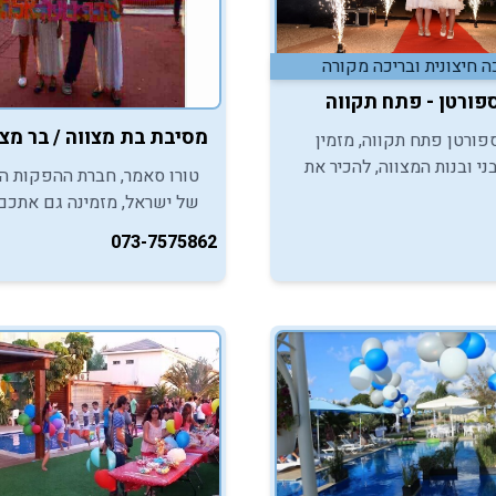
ה חיצונית ובריכה מקורה
פורטן - פתח תקווה
מסיבת בת מצווה / בר מצווה - בריכת קיבוץ
ורטן פתח תקווה, מזמין
ני ובנות המצווה, להכיר את
טורו סאמר, חברת ההפקות ה
כי כיפי להפקת מסיבות
של ישראל, מזמינה גם אתכם 
צווה באווירה קייצית
ממסיבת בריכה מרעננת בקיבו
073-7575862
.
במסגרת חגיגות בר/בת המצוו