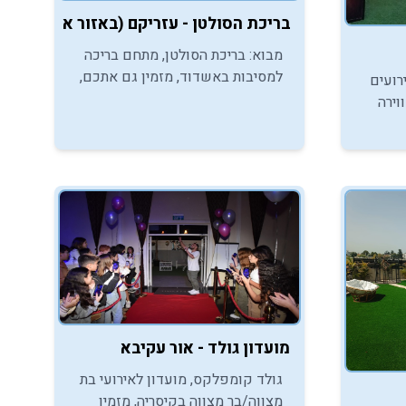
בריכת הסולטן - עזריקם (באזור אשדוד)
מבוא: בריכת הסולטן, מתחם בריכה
למסיבות באשדוד, מזמין גם אתכם,
רועים
בני ובנות המצווה, ליהנות ממסיבת
 באווירה
בר/בת מצווה מרעננת במיוחד. הכנסו
ושלמת.
והתרשמו.
מועדון גולד - אור עקיבא
גולד קומפלקס, מועדון לאירועי בת
מצווה/בר מצווה בקיסריה, מזמין