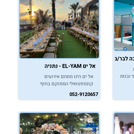
המשפחה ולכל החברים.
יכה לבר/בת מצווה באשדוד
אל ים EL-YAM - נתניה
 ובנות
אל ים הינו מתחם אירועים
מיוחד
קונספטואלי הממוקם בחוף
פולג-נתניה. בשטח המתחם עומדות
052-9120657
לרשותכם מספר חלופות לקיום
אירועי בר/בת מצווה אינטימיים,
מרגשים ובלתי נשכחים. הכנסו
והתרשמו...