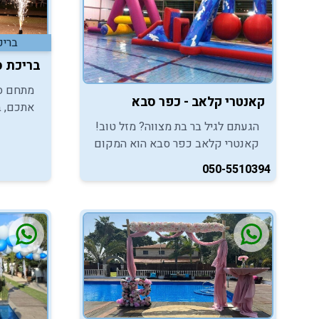
בריכ
בריכת ס
מתחם ספ
קאנטרי קלאב - כפר סבא
אתכם, ב
המקום ה
הגעתם לגיל בר בת מצווה? מזל טוב!
בר/בת מ
קאנטרי קלאב כפר סבא הוא המקום
ומרעננת
האידיאלי לחגוג אירוע באווירה אחרת
050-5510394
המשלב בריכת שחיה מחוממת, אולם
אירועים ופינוקים והפתעות.