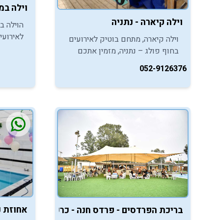
וילה ב
וילה קיארה - נתניה
הוילה ב
לאירועי
וילה קיארה, מתחם בוטיק לאירועים
אתכם ל
בחוף פולג – נתניה, מזמין אתכם
לאירועי בר/בת מצו
ליהנות מאווירת אירוח מושלמת
052-9126376
במסגרת חגיגות בר/בת המצווה
לילדיכם.
אחוזת נ
בריכת הפרדסים - פרדס חנה - כרכור