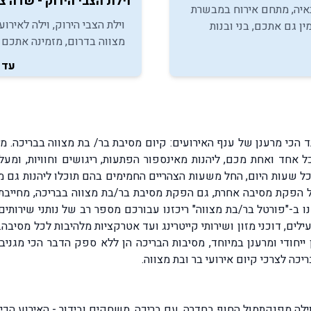
וילת הצבי הירוק - שדה צ
איה, מתחם אירוח במבשרת
וילת הצבי הירוק, וילה לאירוע
מין גם אתכם, בני ובנות
מצווה בדרום, מזמינה אתכם ל
 ליהנות מהמקום הנכון
מהמקום הנכון לאירוח מסיבו
 בריכה במסגרת חגיגות
עד 180
ואירועי בר/בת מצווה, באוויר
מצווה.
ומשפחתית.
ד הכי מרענן של ענף האירועים: קיום מסיבת בר/ בת מצווה בבריכה. מס
אחד ואחת מכם, ליהנות מאינספור הפתעות, ריגושים וחוויות, ומעל
ך כל שעות היום, החל משעות הצהריים החמימים בהם תוכלו ליהנות גם
 כל הפקת מסיבה אחרת, גם הפקת מסיבת בר/בת מצווה בבריכה, מחייבת
ב-"פורטל בר/בת מצווה" ריכזנו עבורכם מספר רב של נותני שירותים
ם, דוכני מזון ושירותי קייטרינג ועד אטרקציות מלהיבות לכל מסיבה.
כה לצרכי קיום אירועי בר ובת מצווה.
ילה מפנקתמול החוף בחדרה, עם בריכה, משחקים ובידור - האירוע הכי מ