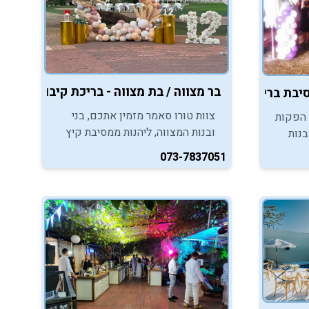
בר מצווה / בת מצווה - בריכת קיבוץ גבעת השלושה
יבת בריכה - מודיעין
צוות טורו סאמר מזמין אתכם, בני
 הפקות
ובנות המצווה, ליהנות ממסיבת קיץ
בנות
לוהטת במסגרת חגיגות בר/בת מצווה
ה,
073-7837051
בבריכה.