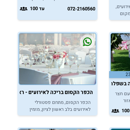
אתכם, בני ובנות המצווה ליהנות
ירועים,
עד 100
072-2160560
ממסיבה מושקעת ומפנקת במיוחד.
מקום
 בר/בת
ה בשפלה (ליד נתב"ג)
הכפר הקסום בריכה לאירועים - ראשון לציון
 עם חצר
זור
הכפר הקסום, מתחם פסטורלי
ת
לאירועים בלב ראשון לציון, מזמין
שכחת.
אתכם ליהנות מהמקום הנכון לאירוח
אירועי בר מצווה משולבים, לבני