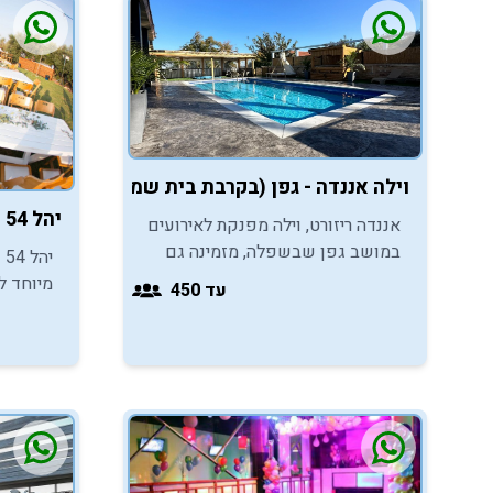
וילה אננדה - גפן (בקרבת בית שמש)
יהל 54 חצר המשאלות - שדה משה חבל לכיש
אננדה ריזורט, וילה מפנקת לאירועים
במושב גפן שבשפלה, מזמינה גם
י
אתכם ליהנות ממתחם יוקרתי (פנים
מיוחד ל
עד 450
וחוץ) המותאם לאירועי בר/בת מצווה.
שדה משה
גם אתכם
כיפת הש