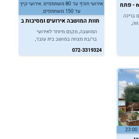
אירועי חורף עד 80 משתתפים. אירועי קיץ
עד 150 משתתפים.
 בריכה
חוות המושבה אירועים ומסיבות בריכה - בית
וה,
המושבה, מקום מיוחד לאירועי
ה
בר/בת מצווה במושב בית עובד,
מזמין גם אתכם ליהנות מאירועים
072-3319324
מרגשים באווירה משפחתית ונעימה
תחת כיפת השמיים.