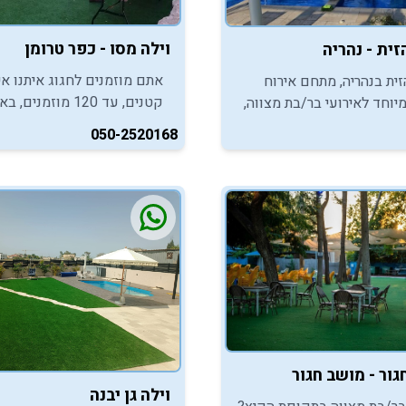
וילה מסו - כפר טרומן
- נהריה
אתם מוזמנים לחגוג איתנו אי
זית בנהריה, מתחם אירוח
קטנים, עד 120 מוזמנים,
יוחד לאירועי בר/בת מצווה,
אינטימית וסולדית בהפקה מ
תכם ליהנות מאווירת אירוח
050-2520168
מפנקת במתחם פסטורלי
.
גור - מושב חגור
וילה גן יבנה