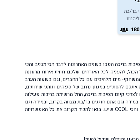
בי
י בר/בת
יהנות
ת
ה כיפית
יבות בריכה הפכו בשנים האחרונות לדבר הכי מגניב והכי
 הכול, להעניק לכל האורחים שלכם חווית אירוח מרעננת
 ממשחקי- מים מלהיבים עם כל החברים, וגם בשעות הערב
 אתכם להסתייע במגוון נרחב של ספקים ונותני שירותים,
 לצרכי קיום מסיבות בריכה, החל מרשימת בריכות פעילות
 במידה וגם אתם חוגגים בר/בת מצווה בקרוב, ובמידה וגם
אתם רוצים להפתיע ולרגש את האורחים שלכם בלוקיישן ייחודי ומרענן במיוחד, מסיבות הבריכה הן ללא ספק הדבר הכי מגניב והכי COOL שיש. בואו להכיר מקרוב את כל האפשרויות
רענן ומוצלח שיכול להיות!