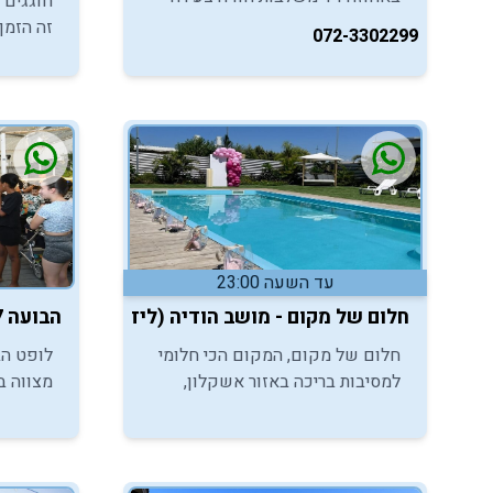
חוגגים 
שמחה, בטיחות, תשתיות מלאות,
זה הזמן
072-3302299
ניהול אחראי ואווירה מוקפדת
מצווה ו
למשפחות במרכז
הממוקם 
את כל הי
המרענן 
עד השעה 23:00
חלום של מקום - מושב הודיה (ליד אשקלון)
הבועה 17 - ראשון לציון
חלום של מקום, המקום הכי חלומי
לופט הב
למסיבות בריכה באזור אשקלון,
מצווה ב
מאפשר גם לכם, בני ובנות המצווה,
ובנות ה
ליהנות מהמסיבה הכי מרעננת של
מצווה מ
השנה.