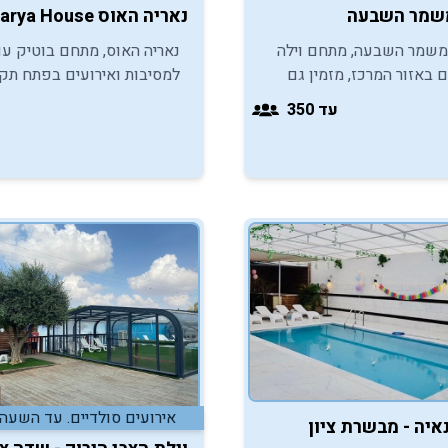
משמר השבעה
נאריה האוס narya House - פתח תקווה
משמר השבעה, מתחם וילה
נאריה האוס, מתחם בוטיק עם
ם באזור המרכז, מזמין גם
למסיבות ואירועים בפתח תקו
יהנות מהמקום המושלם
מזמין גם אתכם ליהנות
עד 350
וה ומסיבות בריכה.
מאירועי/מסיבות בר/בת מצוו
באווירה קצת אחרת.
אירועים סולדיים. עד השעה 23:00
איה - מבשרת ציון