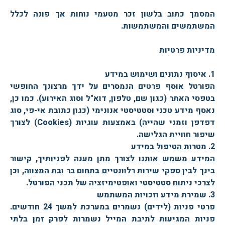
המסמך כתוב בלשון זכר מטעמי נוחות אך פונה לכלל
המשתמשים והמשתמשות.
מדיניות פרטיות
1. איסוף נתונים ושימוש במידע
הפורטל אוסף פרטים הנמסרים על ידך מרצונך החופשי
בטפסי האתר (כגון שם, טלפון, דוא"ל וסוג האירוע). כמו כן,
נאסף מידע טכני וסטטיסטי אנונימי (כגון כתובת אי-פי, סוג
דפדפן וזמני שהייה) באמצעות עוגיות (Cookies) לצורך
שיפור חוויית הגלישה.
2. מטרות הטיפול במידע
המידע משמש אותנו לצורך מתן מענה לפניותיך, קישור
בינך לבין ספקי שירות רלוונטיים בתחום בר ובת המצווה, וכן
לצרכי ניתוח סטטיסטי ואופטימיזציה של תכני הפורטל.
3. שמירת מידע וזכויות המשתמש
פרטי פניות (לידים) נשמרים במערכת למשך 24 חודשים.
פניות המגיעות לתיבת המייל נשמרות לפרק זמן בלתי