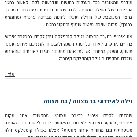
מודרני המאובזר בכל מערכות ההגשה הנדרשות לכם, כאשר בחצר
החיצונית של הווילה ממתינה לכם עמדת ברביקיו מאובזרת. כמו כן,
בחצר המעוצבת של הווילה תוכלו ליהנות מבריכה פרטית (מחוממת
בחורף), פינות ישיבה, מיטות שיזוף ומתקני רחצה.
את אירועי בת/בר המצווה בגולד קומפלקס ניתן לקיים במסגרת אירועי
צהריים או ערב לאורך כל ימות השנה ולהבטיח לעצמכם אירוע תוסס,
מושקע ומפנק במיוחד. אז למי אתם מחכים? תגידו לאורחים שהאירוע
שלכם מתקיים ב-גולד קומפלקס קיסריה.
עוֹד...
וילה לאירועי בר מצווה / בת מצווה
עומדים לקיים אירוע בר/בת מצווה? מחפשים אחר מקום
אינטימי,מושקע ואיכותי לאירוח המאפשר לכם ליהנות גם מאווירה
משפחתית וגם מחוויית אירוח מפנקת? אצלנו ב-גולד קומפלקס, וילה