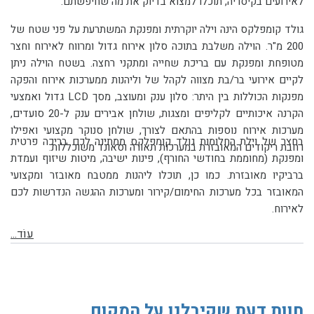
לאירועים בקיסריה, תוכלו למצוא בדיוק את מה שחיפשתם.
גולד קומפלקס הינה וילה יוקרתית ומפנקת המשתרעת על פני שטח של
200 מ"ר. הוילה משלבת בתוכה סלון אירוח גדול ומרווח לאירוח וחצר
מטופחת ומפנקת עם בריכת שחייה ומתקני רחצה. בשטח הוילה ניתן
לקיים אירועי בר/בת מצווה לקהל של
וליהנות ממערכות אירוח והפקה
מפנקות הכוללות בין היתר: סלון ענק ומעוצב, מסך LCD גדול ואמצעי
הקרנה איכותיים לקליפים ומצגות, שולחן אבירים ענק ל-20 סועדים,
מערכות אירוח נוספות בהתאם לצורך, שולחן סנוקר מקצועי ואפילו
בחצר של וילת החלומות גולד קומפלקס ממתינה לכם בריכה פרטית
רחבת ריקודים המאובזרת במערכות תאורה וסאונד משוכללות.
ומפנקת (מחוממת בחודשי החורף), פינות ישיבה, מיטות שיזוף ועמדת
ברביקיו מאובזרת. כמו כן, תוכלו ליהנות ממטבח מאובזר ומקצועי
המאובזר בכל מערכות החימום/קירור ומערכות ההגשה הנדרשות לכם
לאירוח.
עוֹד...
חוות דעת שקיבלנו על המקום