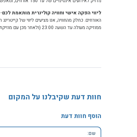
מדויק לאירועים אינטימיים של עד 150 אורחים, ומאפשר לכם לחגוג באווירה אותנטית ונינוחה שמתאימה לכל הדורות במשפחה – מהילדים ועד המבוגרים.
ליווי הפקה אישי וחוויה קולינרית מותאמת לכם
-
האורחים. כחלק מהחוויה, אנו מציעים ליווי של קייטרינג
ממוזיקה מעולה עד השעה 23:00 (ולאחר מכן עם מוזיקת רקע נעימה), ונקבל אירוע מדויק, עטוף בירוק, שייזכר לשנים קדימה. בנוסף, ניתן לקיים במקום טקס עלייה לתורה מרגש.
חוות דעת שקיבלנו על המקום
הוסף חוות דעת
שם: