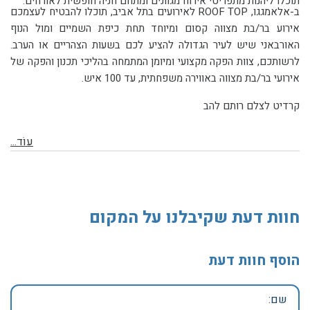
תוכלו ליהנות מתפריטי אירוח מגוונים ומתחם חניה חופשית לאורחים.
ב-אלאמגגו, ROOF TOP לאירועים בתל אביב, תוכלו להבטיח לעצמכם
אירוע בר/בת מצווה קסום ומיוחד תחת כיפת השמיים ומול הנוף
האורבאני שיש לעיר הגדולה להציע לכם בשעות הצהריים או הערב.
לרשותכם, צוות הפקה מקצועי ומיומן המתמחה בהליכי תכנון והפקה של
אירועי בר/בת מצווה באווירה משפחתית, עד 100 איש.
קרדיט לצלם רותם להב
עוֹד...
חוות דעת שקיבלנו על המקום
הוסף חוות דעת
שם: