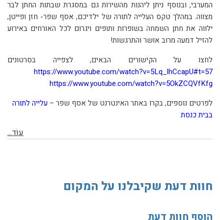
המערבי, ובנוסף ניתן ליהנות מהשירות גם במסגרת שבתות החתן לבר
מצווה. במהלך טקס העלייה לתורה של ילדיכם, אסף שפר- חזן ופייטן,
ילווה את חתן השמחה בשופרות ותופים ויגרום לכל האורחים באירוע
להזיל דמעה מרוב אושר והתרגשות!
לחצו על הקישורים הבאים, לצפייה בסרטונים
https://www.youtube.com/watch?v=5Lq_lhCcapU#t=57
https://www.youtube.com/watch?v=5OkZCQVfKfg
לפרטים נוספים, בקרו באתר האינטרנט של אסף שפר –
עלייה לתורה
בבית כנסת
עוֹד...
חוות דעת שקיבלנו על המקום
הוסף חוות דעת