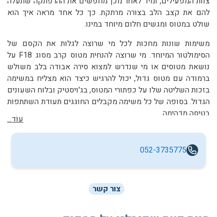
צוות המפעילים, ומיד לאחר מכן מחפשים את ההרפתקה שתעלה
להם את קצב הלב בצורה מרתקת. כך כל אחד מראה איך הוא
שולט במטוס ומגשים חלום מיוחד במינו.
משימות שונות מחכות לכל מי שרוצה לגלות את הקסם של
הסימולטור המיוחד. מי שרוצה להנחית מטוס קרב מסוג F18 על
נושאת מטוסים או מי שנדרש למצוא סירה אבודה בלב משולש
ברמודה עם מטוס גדול, יכול להרגיש כיצד הוא מצליח במשימה
בזכות השליטה שלו על כפתורי המטוס, בג'ויסטיק ובלוח השעונים
הגדול. בסופה של כל משימה מקבלים החוגגים תעודת השתתפות
בטיסה מדהימה.
עוֹד...
052-3735775
צור קשר