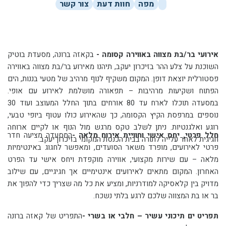
מפה
חוות דעת
צור קשר
אירועי בר/בת מצווה באווירה קסומה -
בקאזה ברונה, מסעדת בוטיק
השוכנת על צלע ההר בזיכרון יעקב, תיהנו מאירוע בר/בת מצווה באווירה
פסטורלית יוצאת דופן. המקום משקיף לנוף מרהיב של מטעי בננות, הים
הפתוח ושקיעות מרהיבות – תפאורה מושלמת לאירוע עם אופי.
במסעדה תוכלו לארח עד 80 אורחים בתוך החלל המעוצב ועוד 30
נוספים במרפסת הקיץ הקסומה, כך שהאירוע כולו עטוף ביופי טבעי,
רוגע ואלגנטיות. ניתן לשלב טקס מרגש מול הנוף או לקיים ארוחה
חלל פרטי, יחס אישי וחוויית אירוח מלאה -
המסעדה מציעה חדר
חגיגית לאחר עלייה לתורה בבית הכנסת המקומי בזיכרון יעקב.
פרטי לאירועים, מופרד משאר הסועדים, ומאפשר לחגוג באינטימיות
מלאה – עם שירות מקצועי, אווירה מוקפדת ויחס אישי עד הפרט
האחרון. המקום מתאים לאירועים אינטימיים אך חגיגיים, עם שילוב
מדויק בין קלאסיקה למודרניות, ומציע את כל מה שצריך כדי להפוך את
בר או בת המצווה שלכם לרגע בלתי נשכח.
תפריט ים תיכוני עשיר – חלבי או בשרי -
התפריט של קאזה ברונה