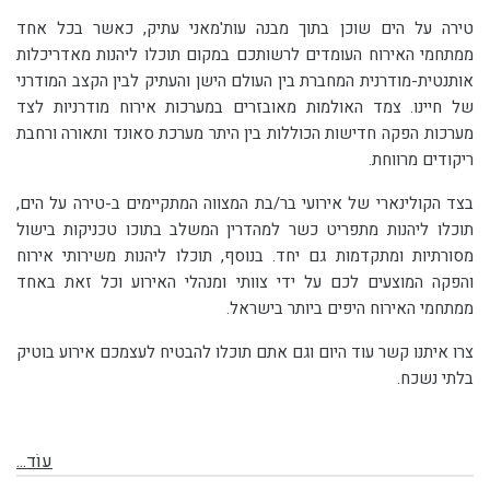
טירה על הים שוכן בתוך מבנה עות'מאני עתיק, כאשר בכל אחד
ממתחמי האירוח העומדים לרשותכם במקום תוכלו ליהנות מאדריכלות
אותנטית-מודרנית המחברת בין העולם הישן והעתיק לבין הקצב המודרני
של חיינו. צמד האולמות מאובזרים במערכות אירוח מודרניות לצד
מערכות הפקה חדישות הכוללות בין היתר מערכת סאונד ותאורה ורחבת
ריקודים מרווחת.
בצד הקולינארי של אירועי בר/בת המצווה המתקיימים ב-טירה על הים,
תוכלו ליהנות מ
תפריט כשר למהדרין
המשלב בתוכו טכניקות בישול
מסורתיות ומתקדמות גם יחד. בנוסף, תוכלו ליהנות משירותי אירוח
והפקה המוצעים לכם על ידי צוותי ומנהלי האירוע וכל זאת באחד
ממתחמי האירוח היפים ביותר בישראל.
צרו איתנו קשר עוד היום וגם אתם תוכלו להבטיח לעצמכם אירוע בוטיק
בלתי נשכח.
עוֹד...