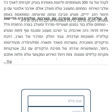
לקהל של עד 300 משתתפים וליהנות מאווירת בוטיק יוקרתית לאורך כל
שלבי האירוח. המתחם המעוצב שלנו משלב אולם אורבני אלגנטי עם גן
חיצוני רחב ידיים, ומציע סביבה נעימה ומרשימה המותאמת באופן
🎶 קולינריה משובחת ומסיבה עם מערכות מולטימדיה חדישות
מושלם לטקס מרגש, ברכות משפחתיות וקבלת פנים חגיגית.
-
המתחם שלנו בנוי בסגנון תעשייתי-מודרני ומשלב בצורה הרמונית חלל
אירוח פנימי, גינה אורבנית, בר ישיבה מעוצב ומטבח שף פתוח המציע
קולינריה משובחת ועדכנית. עבור החלק המרכזי של הערב, רחבת
הריקודים מאובזרת במערכות סאונד ותאורה ומולטימדיה מהחדישות
ביותר, המאפשרות שדרוג של מסיבת הריקודים עם DJ, אטרקציות
והקרנת קליפים ומצגות. צוות ניהול האירוע המקצועי שלנו מלווה אתכם
באופן אישי, ומבטיח שהאירוע ישלב את הטוב משני העולמות – חגיגה
עוֹד...
מכובדת למבוגרים ומסיבה קצבית לבני הנוער.