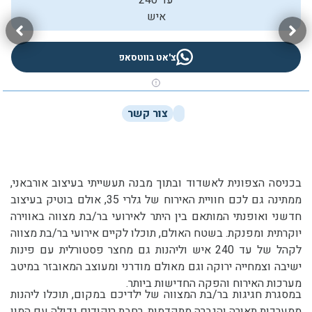
עד 240
איש
צ'אט בווטסאפ
צור קשר
בכניסה הצפונית לאשדוד ובתוך מבנה תעשייתי בעיצוב אורבאני,
ממתינה גם לכם חוויית האירוח של גלרי 35, אולם בוטיק בעיצוב
חדשני ואופנתי המותאם בין היתר לאירועי בר/בת מצווה באווירה
יוקרתית ומפנקת. בשטח האולם, תוכלו לקיים אירועי בר/בת מצווה
לקהל של עד 240 איש וליהנות גם מחצר פסטורלית עם פינות
ישיבה וצמחייה ירוקה וגם מאולם מודרני ומעוצב המאובזר במיטב
מערכות האירוח והפקה החדישות ביותר.
במסגרת חגיגות בר/בת המצווה של ילדיכם במקום, תוכלו ליהנות
ממערכות תאורה והגברה מתקדמות, רחבת ריקודים גדולה עם המון