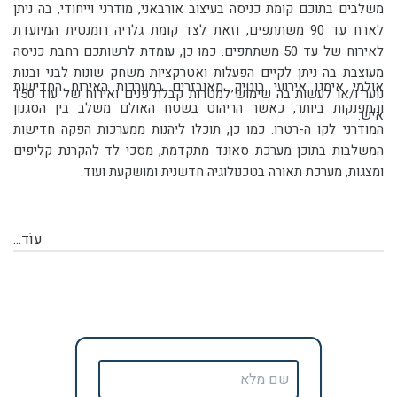
משלבים בתוכם קומת כניסה בעיצוב אורבאני, מודרני וייחודי, בה ניתן
לארח עד 90 משתתפים, וזאת לצד קומת גלריה רומנטית המיועדת
לאירוח של עד 50 משתתפים. כמו כן, עומדת לרשותכם רחבת כניסה
מעוצבת בה ניתן לקיים הפעלות ואטרקציות משחק שונות לבני ובנות
אולמי אימגו אירועי בוטיק, מאובזרים במערכות האירוח החדישות
נוער ו/או לעשות בה שימוש למטרות קבלת פנים ואירוח של עוד 150
והמפנקות ביותר, כאשר הריהוט בשטח האולם משלב בין הסגנון
איש.
המודרני לקו ה-רטרו. כמו כן, תוכלו ליהנות ממערכות הפקה חדישות
המשלבות בתוכן מערכת סאונד מתקדמת, מסכי לד להקרנת קליפים
ומצגות, מערכת תאורה בטכנולוגיה חדשנית ומושקעת ועוד.
עוֹד...