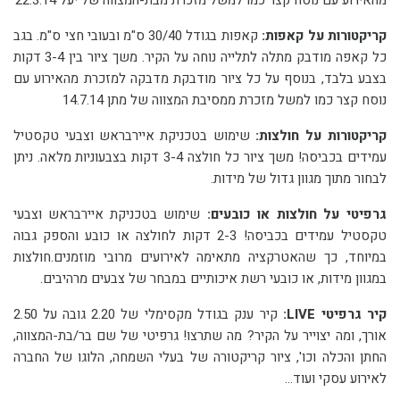
מהאירוע עם נוסח קצר כמו למשל מזכרת מבת-המצווה של יעל 22.3.14
קריקטורות על קאפות:
קאפות בגודל 30/40 ס"מ ובעובי חצי ס"מ. בגב
כל קאפה מודבק מתלה לתלייה נוחה על הקיר. משך ציור בין 3-4 דקות
בצבע בלבד, בנוסף על כל ציור מודבקת מדבקה למזכרת מהאירוע עם
נוסח קצר כמו למשל מזכרת ממסיבת המצווה של מתן 14.7.14
קריקטורות על חולצות:
שימוש בטכניקת איירבראש וצבעי טקסטיל
עמידים בכביסה! משך ציור כל חולצה 3-4 דקות בצבעוניות מלאה. ניתן
לבחור מתוך מגוון גדול של מידות.
גרפיטי על חולצות או כובעים:
שימוש בטכניקת איירבראש וצבעי
טקסטיל עמידים בכביסה! 2-3 דקות לחולצה או כובע והספק גבוה
במיוחד, כך שהאטרקציה מתאימה לאירועים מרובי מוזמנים.חולצות
במגוון מידות, או כובעי רשת איכותיים במבחר של צבעים מרהיבים.
קיר גרפיטי LIVE:
קיר ענק בגודל מקסימלי של 2.20 גובה על 2.50
אורך, ומה יצוייר על הקיר? מה שתרצו! גרפיטי של שם בר/בת-המצווה,
החתן והכלה וכו', ציור קריקטורה של בעלי השמחה, הלוגו של החברה
לאירוע עסקי ועוד...