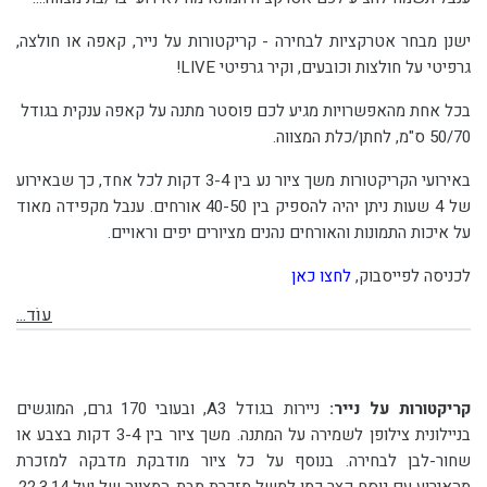
ישנן מבחר אטרקציות לבחירה - קריקטורות על נייר, קאפה או חולצה,
גרפיטי על חולצות וכובעים, וקיר גרפיטי LIVE!
בכל אחת מהאפשרויות מגיע לכם פוסטר מתנה על קאפה ענקית בגודל
50/70 ס"מ, לחתן/כלת המצווה.
באירועי הקריקטורות משך ציור נע בין 3-4 דקות לכל אחד, כך שבאירוע
של 4 שעות ניתן יהיה להספיק בין 40-50 אורחים. ענבל מקפידה מאוד
על איכות התמונות והאורחים נהנים מציורים יפים וראויים.
לכניסה לפייסבוק,
לחצו כאן
עוֹד...
קריקטורות על נייר:
ניירות בגודל A3, ובעובי 170 גרם, המוגשים
בניילונית צילופן לשמירה על המתנה. משך ציור בין 3-4 דקות בצבע או
שחור-לבן לבחירה. בנוסף על כל ציור מודבקת מדבקה למזכרת