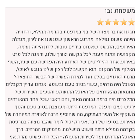
משפחת נבו
חגגנו את בר מצווה של בני במרפסת בקדמה ממילא, והחוויה
הייתה פשוט נפלאה. מהרגע הראשון שפגשנו את לירון, מנהלת
האירועים, הרגשנו שאנחנו בידיים טובות. לירון הייתה נעימה,
מקצועית ונתנה מענה לכל בקשה וצורך שלנו, ודאגה לכל פרט
באירוע. אחד ההיילייטים של האירוע היה הפגישה עם שניר, השף
האלוף של המקום. הוא הקשיב לכל רצון שלנו בנוגע לאוכל,
מרמת האגוזים בסלט ועד למידת העשיה של הבשר. התוצאה?
האוכל היה מדהים, עשוי בטוב טעם ובשפע. אנחנו עדיין מקבלים
מחמאות מהאורחים על האוכל המושקע והטעים. השירות של
המלצרים היה ברמה גבוהה מאוד, והם דאגו שכל אחד מהאורחים
ירגיש נעים ומפנק. המרפסת הייתה מעוצבת בטוב טעם והנוף
משקיף אל העיר העתיקה, מה שהוסיף הרבה לאווירה המיוחדת של
האירוע. בסופו של דבר, אני רק יכול לומר שהבר מצווה במרפסת
בקדמה ממילא היתה פשוט מושלמת. מהמיקום המרהיב, דרך
האוכל המדהים ועד לשירות המעולה - הכל היה פשוט נהדר. אני