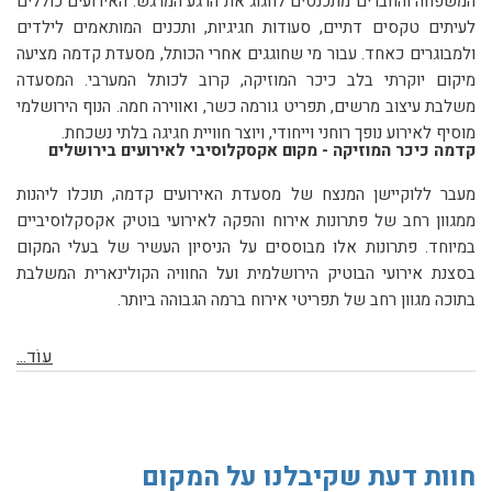
המשפחה והחברים מתכנסים לחגוג את הרגע המרגש. האירועים כוללים
לעיתים טקסים דתיים, סעודות חגיגיות, ותכנים המותאמים לילדים
ולמבוגרים כאחד. עבור מי שחוגגים אחרי הכותל, מסעדת קדמה מציעה
מיקום יוקרתי בלב כיכר המוזיקה, קרוב לכותל המערבי. המסעדה
משלבת עיצוב מרשים, תפריט גורמה כשר, ואווירה חמה. הנוף הירושלמי
מוסיף לאירוע נופך רוחני וייחודי, ויוצר חוויית חגיגה בלתי נשכחת.
קדמה כיכר המוזיקה - מקום אקסקלוסיבי לאירועים בירושלים
מעבר ללוקיישן המנצח של מסעדת האירועים קדמה, תוכלו ליהנות
ממגוון רחב של פתרונות אירוח והפקה לאירועי בוטיק אקסקלוסיביים
במיוחד. פתרונות אלו מבוססים על הניסיון העשיר של בעלי המקום
בסצנת אירועי הבוטיק הירושלמית ועל החוויה הקולינארית המשלבת
בתוכה מגוון רחב של תפריטי אירוח ברמה הגבוהה ביותר.
עוֹד...
חוות דעת שקיבלנו על המקום