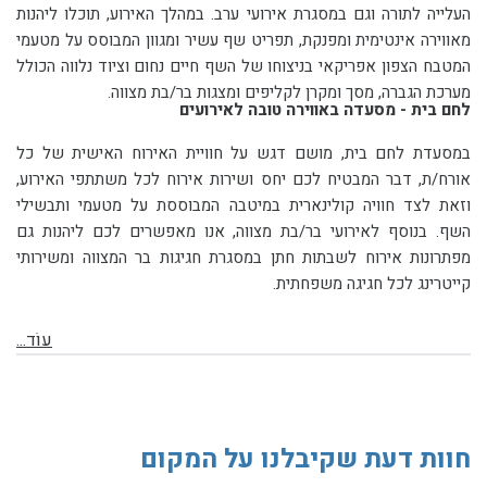
העלייה לתורה וגם במסגרת אירועי ערב. במהלך האירוע, תוכלו ליהנות
מאווירה אינטימית ומפנקת, תפריט שף עשיר ומגוון המבוסס על מטעמי
המטבח הצפון אפריקאי בניצוחו של השף חיים נחום וציוד נלווה הכולל
מערכת הגברה, מסך ומקרן לקליפים ומצגות בר/בת מצווה.
לחם בית - מסעדה באווירה טובה לאירועים
במסעדת לחם בית, מושם דגש על חוויית האירוח האישית של כל
אורח/ת, דבר המבטיח לכם יחס ושירות אירוח לכל משתתפי האירוע,
וזאת לצד חוויה קולינארית במיטבה המבוססת על מטעמי ותבשילי
השף. בנוסף לאירועי בר/בת מצווה, אנו מאפשרים לכם ליהנות גם
מפתרונות אירוח לשבתות חתן במסגרת חגיגות בר המצווה ומשירותי
קייטרינג לכל חגיגה משפחתית.
עוֹד...
חוות דעת שקיבלנו על המקום