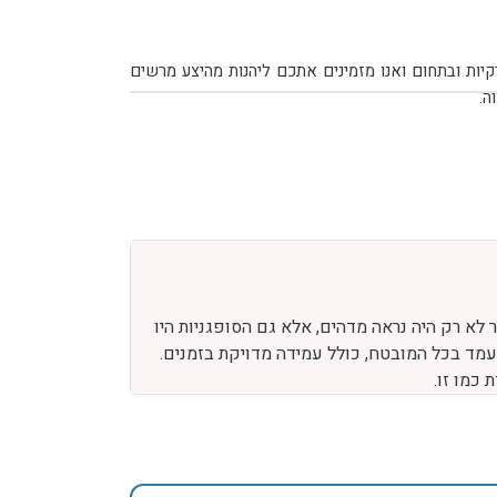
נו בענף האירועים, ביססנו את מעמדנו המקצועי כאחת מהחברות המובילות גם בתחום הפקות התוכן והאטצרקיות ובתחום ואנו מזמינים אתכם ליהנות מהיצע מרשים
 לא רק היה נראה מדהים, אלא גם הסופגניות היו
ועמד בכל המובטח, כולל עמידה מדויקת בזמנים.
כמו זו.