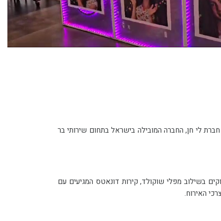
וצים להבטיח לעצכמם את האירוע שכולם ידברו עליו? זה הזמן להכיר את פתרונות השירות השל חברת לי חן, החברה המובילה בישראל בתחום שירותי בר
רת לי חן, תוכלו למצוא עולם עשיר ומתוק במיוחד של אטרקציות מתוקות לאירועי בר/בת מצווה, המשלב בתוכו ברים מתוקים בשילוב מפלי שוקולד, קירות דונאטס המגיעים עם