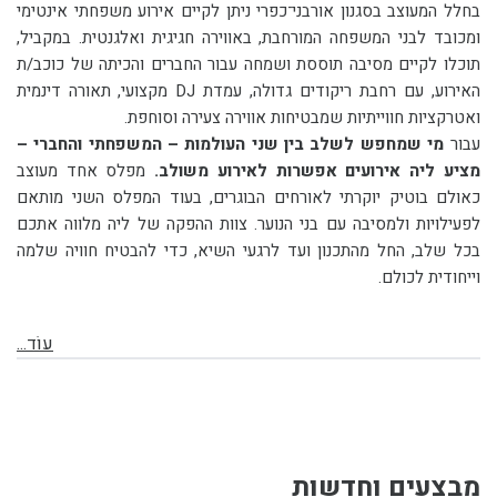
בחלל המעוצב בסגנון אורבני־כפרי ניתן לקיים אירוע משפחתי אינטימי
ומכובד לבני המשפחה המורחבת, באווירה חגיגית ואלגנטית. במקביל,
תוכלו לקיים מסיבה תוססת ושמחה עבור החברים והכיתה של כוכב/ת
האירוע, עם רחבת ריקודים גדולה, עמדת DJ מקצועי, תאורה דינמית
ואטרקציות חווייתיות שמבטיחות אווירה צעירה וסוחפת.
עבור
מי שמחפש לשלב בין שני העולמות – המשפחתי והחברי –
מציע ליה אירועים אפשרות לאירוע משולב.
מפלס אחד מעוצב
כאולם בוטיק יוקרתי לאורחים הבוגרים, בעוד המפלס השני מותאם
לפעילויות ולמסיבה עם בני הנוער. צוות ההפקה של ליה מלווה אתכם
בכל שלב, החל מהתכנון ועד לרגעי השיא, כדי להבטיח חוויה שלמה
וייחודית לכולם.
עוֹד...
מבצעים וחדשות