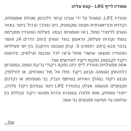
סטודיו לייף LIFE - קצת עלינו
סטודיו LIFE, המנוהל על ידי שביט קרמר זילברמן, מנהלת אומנותיות,
רקדנית וכוריאוגרפית מנוסה ומקצועית, הינו המרכז הגדול ביותר באזור
השרון ללימודי מחול, ג'אז ואומנויות הבמה. פעילות הסטודיו מתקיימת
בשתי נקודות פעילות, הראשון בהוד השרון (רחוב הדרים 4), והשני
בכפר סבא (רחוב רפפורט 3- קניון השכונה הירוקה). בין יתר פעילויות
הסטודיו תמצאו: שיעורי מחול וג'אז לכל שכבות הגילאים, סדנאות
ריקוד לקבוצות, הפקות ריקוד לאירועים ועוד.
אחת מפעילויות סטודיו לייף הינה הפקת ריקודי בר/בת מצווה, במסגרתן
כלת/חתן השמחה מבצע ריקוד סולו אל מול האורחים, או לחילופין,
מבצע ריקוד במהלך האירוע בשיתוף חבריו, בני משפחתו או רקדנים
מקצועיים מטעמנו. אצלנו בסטודיו LIFE ניצור עבורכם ריקוד מלהיב,
ייחודי ומפתיע, אותו תלמדו במסגרת סדרת מפגשי ריקוד הכוללת בין
שלושה עד חמישה מפגשים בני שעה.
עוֹד...