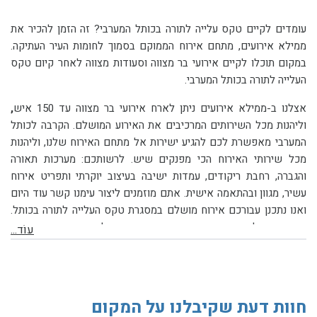
עומדים לקיים טקס עלייה לתורה בכותל המערבי? זה הזמן להכיר את
ממילא אירועים, מתחם אירוח הממוקם בסמוך לחומות העיר העתיקה.
במקום תוכלו לקיים אירועי בר מצווה וסעודות מצווה לאחר קיום טקס
העלייה לתורה בכותל המערבי.
אצלנו ב-ממילא אירועים ניתן לארח אירועי בר מצווה
עד 150 איש
,
וליהנות מכל השירותים המרכיבים את האירוע המושלם. הקרבה לכותל
המערבי מאפשרת לכם להגיע ישירות אל מתחם האירוח שלנו, וליהנות
מכל שירותי האירוח הכי מפנקים שיש. לרשותכם: מערכות תאורה
והגברה, רחבת ריקודים, עמדות ישיבה בעיצוב יוקרתי ותפריט אירוח
עשיר, מגוון ובהתאמה אישית. אתם מוזמנים ליצור עימנו קשר עוד היום
ואנו נתכנן עבורכם אירוח מושלם במסגרת טקס העלייה לתורה בכותל.
המקום פועל בהשגחת הרבנות הראשית בירושלים בסוג
כשרות בשר
עוֹד...
חלק-בית יוסף.
חוות דעת שקיבלנו על המקום