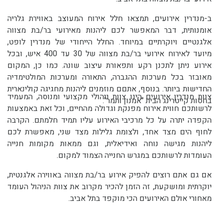
ב-מנדרין אירועים, תמצאו חלל אירוח המעוצב באווירת גלריה
אומנותית, דבר המאפשר לכם ליהנות מאירועי בר/בת מצווה
אלגנטיים ויוקרתיים במיוחד. החלל הייחודי של מנדרין לופט,
מיועד לאירוח אירועי בר/בת מצווה של 30 עד 400 איש, ובכל
אירוע ניתן לתכנן רקע ותפאורת עיצוב שונה. כמו כן, המקום
מאובזר בכל מערכות ההגברה, התאורה ומערכות המולטימדיה
החדישות ביותר. בנוסף, אתםם מוזמנים ליהנות מחגיגה קולינארית
צוות מנדרין אירועים הינו צוות ניהולי מקצועי ומנוסה, המעמיד
בחסות קייטרינג הבית "אמנון ותמר".
לרשותכם חווית אירוח מפנקת וגדולה מהחיים, וכל זאת באמצעות
הקפדה יתרה על כל מרכיבי האירוע עליו תמיד חלמתם. הקרבה
לחוף הים מצד אחד, ולצומת גלילות מצד שני, מאפשרת לכם
ליהנות מגישה נוחה ואידיאלית, וגם ממאות מקומות חנייה
העומדות לרשותכם במגרש החנייה הצמוד למקום.
אם גם אתם רוצים להפיק אירוע בר/בת מצווה באווירה אלגנטית,
יוקרתית ומושקעת, זה הזמן להכיר מקרוב את צוות הניהול העומד
מאחורי אולם האירועים הכי מוקפד בתל אביב.