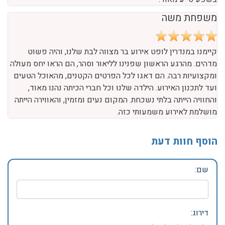
פשוט נפלא. כבר מהפגישה הראשונה עם ליאור הרגשנו שאנחנו
בידיים טובות.באירוע, איכות של המולטימדיה מצויינת, חלוקה
מוצלחת של שני החללים של המקום, ומוסיקת רקע נעימה. סהר,
מנהל הארוע, נתן שירות מעולה מלפני הארוע ועד אחריו, תוך מתן
מענה מהיר ויעיל לכל בקשה והתייעצות. הילדה שלנו הייתה
בעננים - וזה הכי חשוב! וכמובן, המיקום המושלם עם חניה
בשפע סייע מאוד.
משפחת משה
קיימנו במנדרין לופט אירוע בר מצווה לבת שלנו, והיה פשוט
מדהים. מהרגע הראשון שפנינו לליאור וסהר, הם הראו יחס מעולה
ומקצועיות רבה. הם דאגו לכל הפרטים הקטנים, מהאוכל הטעים
ועד לתכנון האירוע. הילדה שלנו וכל חברי הכיתה נהנו מאוד,
והחוויה הייתה בלתי נשכחת. המקום נעים ומזמין, והאווירה הייתה
מושלמת לאירוע משמעותי כזה.
הוסף חוות דעת