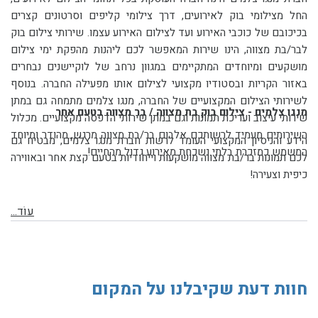
החל מצילומי בוק לאירועים, דרך צילומי קליפים וסרטונים קצרים
בכיכובם של כוכבי האירוע ועד לצילום האירוע עצמו. שירותי צילום בוק
לבר/בת מצווה, הינו שירות המאפשר לכם ליהנות מהפקת ימי צילום
מושקעים ומיוחדים המתקיימים במגוון נרחב של לוקיישנים נבחרים
באזור הקריות ובסטודיו מקצועי לצילום אותו מפעילה החברה. בנוסף
לשירותי הצילום המקצועיים של החברה, מנגו צלמים מתמחה גם במתן
מנגו צלמים - צילום בוק בת מצווה / בר מצווה בטעם אחר
שירותי עיצוב ועריכת תמונות וגם במתן שירותי הדפסה מקצועיים. מכלול
השירותים מעמיד לרשותכם אלבום בר/בת מצווה מרגש, מהודר ומיוחד
הידע והניסיון המקצועי העומד לרשות חברת מנגו צלמים, מבטיח גם
המשמש כמזכרת בלתי נשכחת מאירוע גדול מהחיים!
לכם תמונות בר/בת מצווה מושקעות וייחודיות בטעם קצת אחר ובאווירה
כיפית וצעירה!
עוֹד...
חוות דעת שקיבלנו על המקום