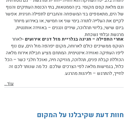
לתורה בלב יפו העתיקה הוא חוויה ייחודית ומרגשת – גם מסורתית
וגם מלאת קסם מקומי. בין הסמטאות, בתי הכנסת העתיקים והנוף
של הים, מתאספים בני המשפחה והחברים לתפילה חגיגית. אפשר
לקיים את העלייה לתורה בימי שני או חמישי, או באירוע מיוחד
ביום שישי, בליווי תהלוכה, שירים ונגנים – באווירה אותנטית,
מרגשת ובלתי נשכחת.
אחרי התפילה – חגיגה בגלריית מזל דגים אירועים -
לאחר
הטקס ממשיכים כולם לארוחה,
מקום יפהפה מול הים, עם נוף
ליפו העתיקה ואווירה אינטימית. המתחם מציע חבילת אירוח מלאה
הכוללת קבלת פנים, תהלוכה, מוזיקה חיה, ואוכל חלבי כשר – הכל
כלול, בגמישות מלאה לפי הצרכים שלכם. כל מה שנותר לכם זה
לחייך, להתרגש – וליהנות מהרגע.
עוֹד...
חוות דעת שקיבלנו על המקום