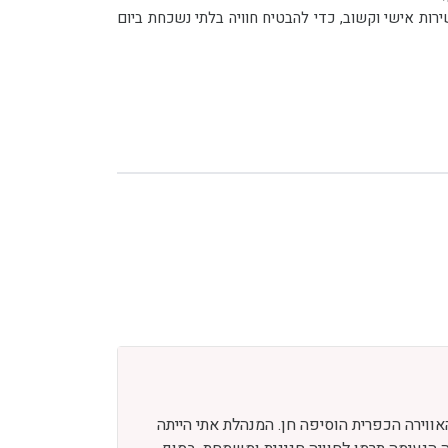
מרפסת מקורה וטרסת אמפיתיאטרון מרוצפת אבן המציעה נוף ציורי של נוף הקיבוץ, המעוטר בירק ובעצי תאנה. הצוות שלנו מספק שירות אישי וקשוב, כדי להבטיח חוויה בלתי נשכחת ביום
אווירה הכפרית הוסיפה חן. המנהלת אתי הייתה