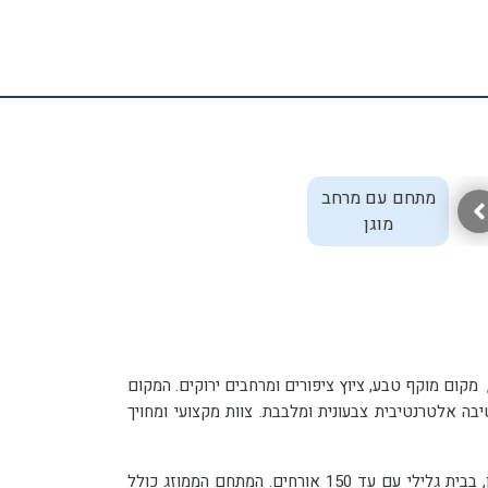
מתחם עם מרחב
מוגן
לאירוע בר/בת מצווה שתחגגו אצלנו בקיבוץ נען, תהיה אווירה שונה ומיוחדת, מקום מוקף טבע, ציוץ ציפורים ומרחבים ירוקים. המקום
 מאובזר וממוזג, מרפסת מקורה ורחבת אמפי מרוצפת אבן כורכר טבעית עם ריהוט גן וישיבה אלטרנטיבית צבעונית ומלבבת. צוות מקצועי ומחויך
מוזמנים לחגוג איתנו אירועי בר המצווה או בת המצווה באווירה שמחה ותוססת, עם מטבח מענג ומעודן, בבית גלילי עם עד 150 אורחים. המתחם הממוזג כולל