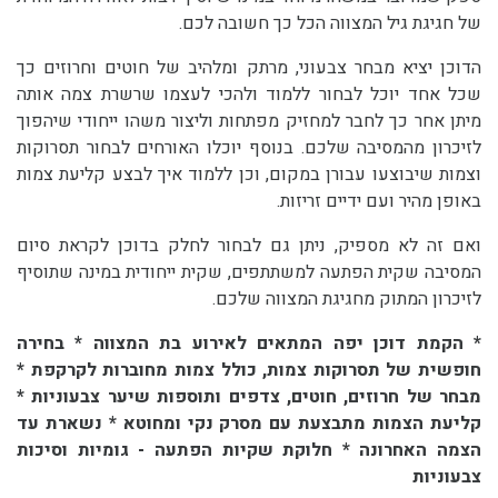
של חגיגת גיל המצווה הכל כך חשובה לכם.
הדוכן יציא מבחר צבעוני, מרתק ומלהיב של חוטים וחרוזים כך
שכל אחד יוכל לבחור ללמוד ולהכי לעצמו שרשרת צמה אותה
מיתן אחר כך לחבר למחזיק מפתחות וליצור משהו ייחודי שיהפוך
לזיכרון מהמסיבה שלכם. בנוסף יוכלו האורחים לבחור תסרוקות
וצמות שיבוצעו עבורן במקום, וכן ללמוד איך לבצע קליעת צמות
באופן מהיר ועם ידיים זריזות.
ואם זה לא מספיק, ניתן גם לבחור לחלק בדוכן לקראת סיום
המסיבה שקית הפתעה למשתתפים, שקית ייחודית במינה שתוסיף
לזיכרון המתוק מחגיגת המצווה שלכם.
* הקמת דוכן יפה המתאים לאירוע בת המצווה * בחירה
חופשית של תסרוקות צמות, כולל צמות מחוברות לקרקפת *
מבחר של חרוזים, חוטים, צדפים ותוספות שיער צבעוניות *
קליעת הצמות מתבצעת עם מסרק נקי ומחוטא * נשארת עד
הצמה האחרונה * חלוקת שקיות הפתעה - גומיות וסיכות
צבעוניות