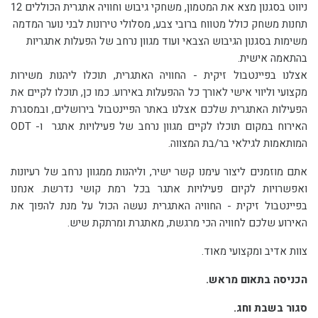
ניווט בסגנון מצא את המטמון, משחקי גיבוש וחוויה אתגרית הכוללים 12
תחנות משחק כולל מטווח ברובי צבע, מסלולי טירונות לבני נוער המדמה
משימות בסגנון הגיבוש הצבאי ועוד מגוון נרחב של הפעלות אתגריות
בהתאמה אישית.
אצלנו בפיינטבול זיקית - החוויה האתגרית, תוכלו ליהנות משירות
מקצועי וליווי אישי לאורך כל ההפעלות באירוע. כמו כן, תוכלו לקיים את
הפעילות האתגרית שלכם אצלנו באתר הפיינטבול בירושלים, ובמסגרת
האירוח במקום תוכלו לקיים מגוון נרחב של פעילויות אתגר ו- ODT
המותאמות לגילאי בר/בת המצווה.
אתם מוזמנים ליצור עימנו קשר ישיר, וליהנות ממגוון נרחב של רעיונות
ואפשרויות לקיום פעילויות אתגר בכל רמת קושי נדרשת. אנחנו
בפיינטבול זיקית - החוויה האתגרית נעשה הכול על מנת להפוך את
האירוע שלכם לחוויה הכי מרגשת, מאתגרת ומרתקת שיש.
צוות אדיב ומקצועי מאוד.
הכניסה בתאום מראש.
סגור בשבת וחג.