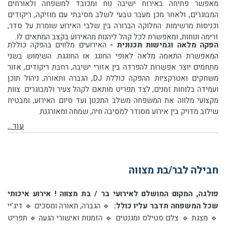
מאפשר פתיחה באירוח ישיבה נוח ומכובד למשפחה ולאורחים
המבוגרים, ולאחר מכן מעבר טבעי לשלב מסיבתי עם מוזיקה, ריקודים
וכניסות מרשימות. החלוקה הברורה בין שלבי האירוע שומרת על סדר,
זרימה ונוחות, ומאפשרת לכל קהל ליהנות מהאירוע בקצב המתאים לו.
הפקה מלאה וגמישות תכנונית -
האירועים מלווים בהפקה כוללת
המאפשרת התאמה מלאה לאופי החוגג או החוגגת. השימוש בשני
מתחמים יוצר אפשרות להפרדה בין אזורי ישיבה, רחבת ריקודים, אזור
משחקים ואטרקציות. ההפקה כוללת DJ, הגברה ותאורה, ניהול תוכן
ועמידה בלוחות זמנים, לצד תפריט מותאם לקהל צעיר ולמבוגרים. צוות
מקצועי מלווה את המשפחה משלב התכנון ועד סיום האירוע, ומבטיח
שילוב מדויק בין אירוע מסודר למסיבה חיה, שמחה ומאורגנת.
עוֹד...
חבילה לבר/בת מצווה
פולגה, המקום המושלם לאירועי בר / בת מצווה ! אירוע איכותי
שכל המשפחה תדבר עליו כולל:
🔹 הגברה, תאורה ומסכים 🔹 דיג'יי
🔹 מצגת 🔹 צלם סטילס ומגנטים 🔹 הזמנות ואישורי הגעה 🔹 תפריט