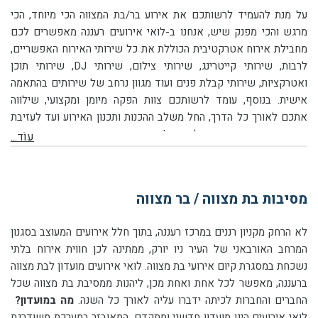
על מנת להעמיד לרשותכם את אירוע בר/בת המצווה הכי מיוחד, הכי
מרגש והכי מפנק שיש, אנחנו ב-לואי אירועים רעננה מאפשרים לכם
מחבילת אירוח אטרקטיבית הכוללת את כל שירותי האירוח האפשריים,
לרבות, שירותי קייטרינג, שירותי צילום, שירותי DJ, שירותי תוכן
ואטרקציות, שירותי קבלת פנים ועוד מגוון נרחב של שירותים בהתאמה
אישית. בנוסף, עומד לרשותכם צוות הפקה מיומן ומקצועי, שילווה
אתכם לאורך כל הדרך, החל משלב ההכנות ותכנון האירוע ועד לעזיבת
אחרון האורחים עם חיוך על הפנים!
עוֹד...
מסיבות בת מצווה / בר מצווה
לא הרחק מקניון רננים במרכז רעננה, בתוך חלל אירועים המעוצב בסגנון
המרחב האורבאני של העיר ניו יורק, ממתינה לכן חווית אירוח בלתי
נשכחת במסגרת קיום אירועי בת מצווה. לואי אירועים מועדון לבת מצווה
ברעננה, מאפשר לכל אחת ואחת מכן, ליהנות ממסיבת בת מצווה שכל
החברים והחברות לכיתה ידברו עליה לאורך כל השנה.
מה במועדון?
לואי אירועים הינו מועדון חדשני ומתקדם, המאובזר במערכת משודרגת