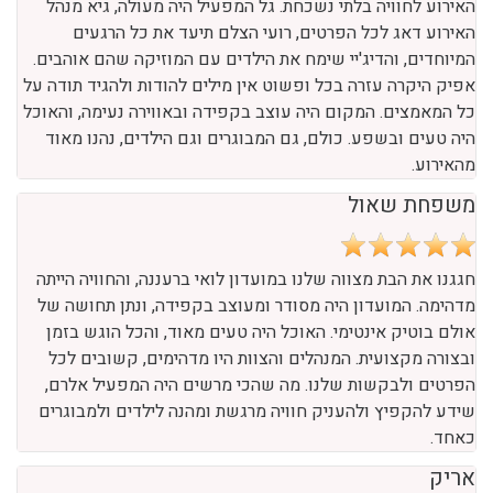
האירוע לחוויה בלתי נשכחת. גל המפעיל היה מעולה, גיא מנהל
האירוע דאג לכל הפרטים, רועי הצלם תיעד את כל הרגעים
המיוחדים, והדיג'יי שימח את הילדים עם המוזיקה שהם אוהבים.
אפיק היקרה עזרה בכל ופשוט אין מילים להודות ולהגיד תודה על
כל המאמצים. המקום היה עוצב בקפידה ובאווירה נעימה, והאוכל
היה טעים ובשפע. כולם, גם המבוגרים וגם הילדים, נהנו מאוד
מהאירוע.
משפחת שאול
חגגנו את הבת מצווה שלנו במועדון לואי ברעננה, והחוויה הייתה
מדהימה. המועדון היה מסודר ומעוצב בקפידה, ונתן תחושה של
אולם בוטיק אינטימי. האוכל היה טעים מאוד, והכל הוגש בזמן
ובצורה מקצועית. המנהלים והצוות היו מדהימים, קשובים לכל
הפרטים ולבקשות שלנו. מה שהכי מרשים היה המפעיל אלרם,
שידע להקפיץ ולהעניק חוויה מרגשת ומהנה לילדים ולמבוגרים
כאחד.
אריק