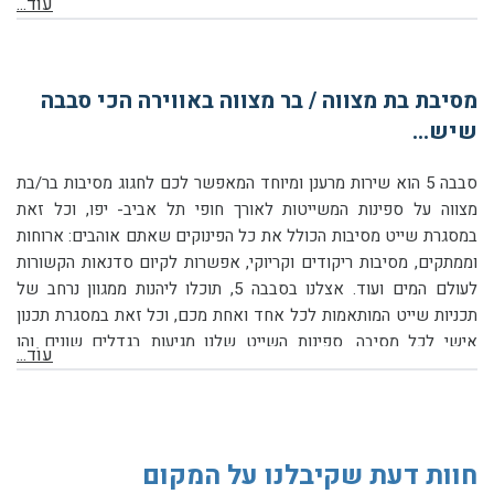
עוֹד...
לאורך קו החוף המרהיב של יפו-תל אביב.
מסיבת בת מצווה / בר מצווה באווירה הכי סבבה
שיש...
סבבה 5 הוא שירות מרענן ומיוחד המאפשר לכם לחגוג מסיבות בר/בת
מצווה על ספינות המשייטות לאורך חופי תל אביב- יפו, וכל זאת
במסגרת שייט מסיבות הכולל את כל הפינוקים שאתם אוהבים: ארוחות
וממתקים, מסיבות ריקודים וקריוקי, אפשרות לקיום סדנאות הקשורות
לעולם המים ועוד. אצלנו בסבבה 5, תוכלו ליהנות ממגוון נרחב של
תכניות שייט המותאמות לכל אחד ואחת מכם, וכל זאת במסגרת תכנון
אישי לכל מסיבה. ספינות השייט שלנו מגיעות בגדלים שונים והן
עוֹד...
מיועדות לאירוח של
עד 200 איש!
אתם מוזמנים ליצור עימנו קשר
וליהנות ממסיבת בר/בת מצווה המתקיימת תחת כיפת השמיים וצופה אל
המרחבים הכחולים ואל האופק...
חוות דעת שקיבלנו על המקום