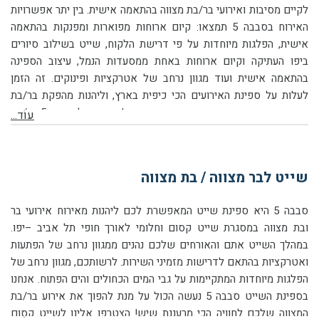
לקיים מסיבות ואירועי בר/בת מצווה בהתאמה אישית. בין יתר אפשרויות
האירוח בסבבה 5 תמצאו: קיום ארוחות מפוארות ומפנקות בהתאמה
אישית, הפלגות מיוחדות על פי דרישת הלקוח, שייט בשילוב סיורים
ביפו העתיקה וקיום ארוחות באחת ממסעדות הנמל, עיצוב הספינה
בהתאמה אישית ועוד מגוון נרחב של אטרקציות ופינוקים. זה הזמן
לעלות על ספינת האירועים הכי כיפית
בארץ, וליהנות מהפקת בר/בת
מצווה באווירה קצת אחרת והכי מיוחדת שיש! זה הזמן ל-סבבה 5 בר/בת
עוֹד...
מצווה באווירה הכי סבבה שיש!
שייט לבר מצווה / בת מצווה
סבבה 5 היא ספינת שייט המאפשרת לכם ליהנות מאירוח אירועי בר
ובת מצווה במסגרת שייט קסום וחלומי לאורך חופי תל אביב –יפו.
במהלך השייט אתם והאורחים שלכם נהנים ממגוון נרחב של הפתעות
ואטרקציות בהתאם לדרישות מזמיני השירות. לרשותכם, מגוון נרחב של
הפלגות מיוחדות המתקיימות על גבי המים הכחולים והים הפתוח. אנחנו
בספינת השייט סבבה 5 נעשה הכול על מנת להפוך את אירוע בר/בת
המצווה שלכם לחוויה הכי מרעננת שיש! הצטרפו אלינו לשייט קסום