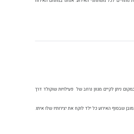
יהנות מתפריט קייטרינג חלבי או כל תפריט אחר בהתאמה אישית. הבונוס של המקום: קיום סדנאות שוקולד מתוקות מהחיים לכל משתתפי האירוע. אנחנו במתחם האירוח
ה ילדים אוהבים יותר משוקולד? במושב עין ורד שבשרון קיים מקום המכיל את כל האהבה לשוקולד והוא נקרא שרינה שוקולד. במקום ניתן לקיים מגוון נרחב של פעילויות שוקולד דרך
ילדים יוצרים ציורים משוקולד, טראפלס משוקולד, שוקולדים על מקל, זרים מפרחי שוקולד וכדומה, כמובן שבסוף האירוע כל ילד לוקח את יצירותיו שלו איתו.