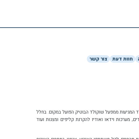
חוות דעת
צור קשר
ועל במושב עין ורד שבשרון. במקום תוכלו ליהנות מאווירה כפרית אמיתית ומניחוחות שוקולד המגיעות ממפעל שוקולד הבוטיק הפועל במקום. בחלל
האירוח המרכזי של המקום תוכלו ליהנות מכל אמצעי ההפקה הכי מתקדמים שיש הכוללים בין היתר: עיצוב שולחנות, רחבת ריקודים, מערכות וידאו ואודיו להקרנת קליפים ומצגות ועוד