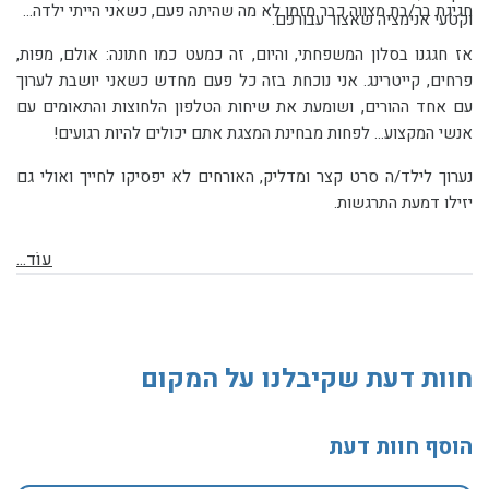
חגיגת בר/בת מצווה כבר מזמן לא מה שהיתה פעם, כשאני הייתי ילדה...
וקטעי אנימציה שאצור עבורכם.
אז חגגנו בסלון המשפחתי, והיום, זה כמעט כמו חתונה: אולם, מפות,
פרחים, קייטרינג. אני נוכחת בזה כל פעם מחדש כשאני יושבת לערוך
עם אחד ההורים, ושומעת את שיחות הטלפון הלחוצות והתאומים עם
אנשי המקצוע... לפחות מבחינת המצגת אתם יכולים להיות רגועים!
נערוך לילד/ה סרט קצר ומדליק, האורחים לא יפסיקו לחייך ואולי גם
יזילו דמעת התרגשות.
עוֹד...
חוות דעת שקיבלנו על המקום
הוסף חוות דעת