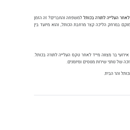
 לאחר העלייה לתורה בכותל
למשפחה והחברים? זה הזמן
להכיר את אולם האירועים שמחה בכותל, האולם היחידי בישראל הצופה לרחבת הכותל והר הבית. אולם האירועים שמחה בכותל ממוקם במרחק הליכה קצר מרחבת הכותל, והוא מיועד בין
ם האירועים שמחה בכותל, תוכלו ליהנות מהיצע מרשים ואיכותי של שירותי אירוח והפקה המותאמים למטרות אירוח של אירועי בר מצווה מייד לאחר טקס העלייה לתורה בכותל.
ותל והר הבית.