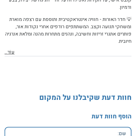
קנבס אישי, על הקירות ואפילו זה על זה – חגיגה של יצירה, צבע
ודמיון.
💡 חדר האורות -
חוויה אינטראקטיבית ותוססת עם רצפה מוארת
ומשחקי תנועה וקצב. המשתתפים רודפים אחרי נקודות אור,
פותרים אתגרי זריזות וחשיבה, ונהנים מתחרות מהנה ומלאת אנרגיה
חיובית.
עוֹד...
חוות דעת שקיבלנו על המקום
הוסף חוות דעת
שם: