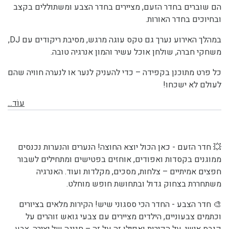
הם שוברים בחדר הזעם, מציירים בחדר הצבע ומשתוללים בקצב
ובחיוכים בחדר האורות.
במהלך האירוע נערך גם טקס עוגה מרגש, מסיבת ריקודים עם DJ,
משחקי חברה, שולחן אוכל עשיר והמון אנרגיה טובה.
כל פרט מתוכנן בקפידה – כדי להעניק לנער או לנערה חוויה שהם
לעולם לא ישכחו!
עוֹד...
💥 חדר הזעם -
כאן הכול יוצא החוצה! הנערים והנערות נכנסים
ממוגנים בקסדות ואפודים, אוחזים בפטישים ומתחילים לשבור
חפצים אמיתיים – צלחות, מסכים, מקלדות ועוד. האנרגיה
משתחררת בצחוק גדול ובתחושת חופש מוחלט.
🎨 חדר הצבע -
החדר הכי ססגוני שיש! הקירות מלאים בציורים
וכתמים צבעוניים, הילדים מציירים עם צבעי גואש זוהרים על