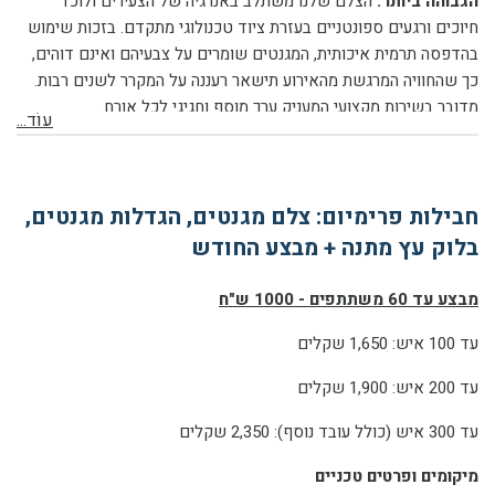
הגבוהה ביותר.
הצלם שלנו משתלב באנרגיה של הצעירים ולוכד
חיוכים ורגעים ספונטניים בעזרת ציוד טכנולוגי מתקדם. בזכות שימוש
בהדפסה תרמית איכותית, המגנטים שומרים על צבעיהם ואינם דוהים,
כך שהחוויה המרגשת מהאירוע תישאר רעננה על המקרר לשנים רבות.
מדובר בשירות מקצועי המעניק ערך מוסף וחגיגי לכל אורח.
עוֹד...
חבילות פרימיום: צלם מגנטים, הגדלות מגנטים,
בלוק עץ מתנה + מבצע החודש
מבצע עד 60 משתתפים - 1000 ש"ח
עד 100 איש: 1,650 שקלים
עד 200 איש: 1,900 שקלים
עד 300 איש (כולל עובד נוסף): 2,350 שקלים
מיקומים ופרטים טכניים