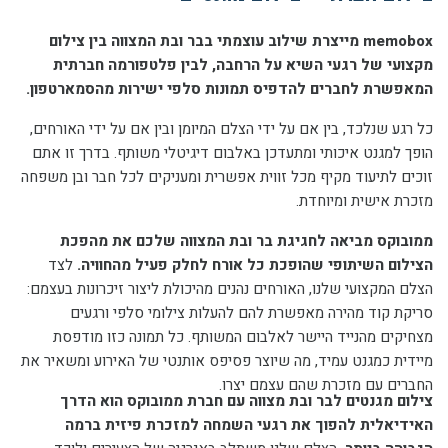
memobox מייצרת שילוב עוצמתי בבר ובת המצווה בין צילום
מקצועי של רגעי השיא על הרחבה, לבין פלטפורמה חברתית
המאפשרת לחברים להדפיס תמונות סלפי ישירות מהסמארטפון.
כל רגע שנלכד, בין אם על ידי הצלם המיומן ובין אם על ידי האורחים,
הופך למגנט איכותי ומתעדכן באלבום דיגיטלי משותף. בדרך זו אתם
זוכים לתיעוד מקיף מכל זווית אפשרית ומעניקים לכל חבר ובן משפחה
מזכרת אישית ומיוחדת.
ממובוקס מביאה לחגיגת בר ובת המצווה שלכם את מהפכת
הצילום השיתופי שהופכת כל אורח לחלק פעיל מהחוויה.
לצד
הצלם המקצועי שלנו, האורחים נהנים מהיכולת ליצור זיכרונות בעצמם:
סריקת קוד מהירה מאפשרת להם להעלות צילומי סלפי ורגעים
מצחיקים מהנייד היישר לאלבום המשותף. כל תמונה כזו מודפסת
מיידית כמגנט עמיד, מה שיוצר פסיפס אותנטי של האירוע ומשאיר את
החברים עם מזכרת שהם עצמם יצרו.
צילום מגנטים לבר ובת מצווה עם חברת ממובוקס הוא הדרך
האידיאלית להפוך את רגעי השמחה למזכרת פיזית ברמה