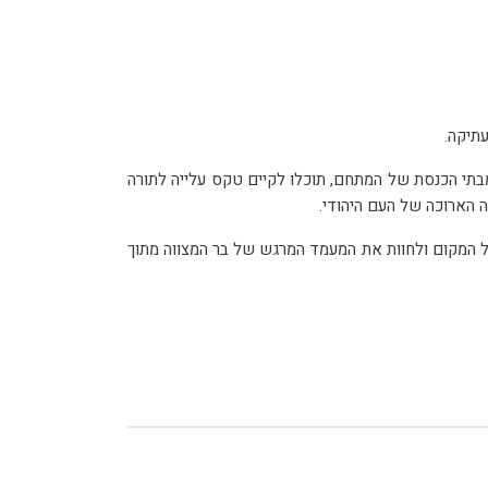
תיקה.
במתחם, עומדים לרשותכם 4 בתי כנסת עתיקים אשר שימשו את הקהילה הספרדית של תושבי הרובע לאורך ההיסטוריה. בכל אחד מבתי הכנסת של המתחם, תוכלו לקיים טקס עלייה לתורה
 המותאם למשפחות ברחבי הרובע ובמתחם ארבעת בתי הכנסת, להיחשף להיסטוריה עתיקת יומין של המקום ולחוות את המעמד המרגש של בר המצווה מתוך