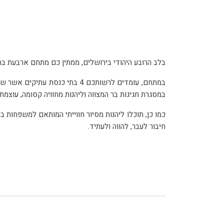
בלב הרובע היהודי בירושלים, ממתין כם מתחם ארבעת בת
במסגרת חגיגות בר המצווה וליהנות מחוויה קסומה, עוצמתית ומרגשת המחברת את האירוע הפרטי שלכם למסורת רבת שנים ולהיסטוריה הארוכה של העם היהודי.
חיבור לעבר, להווה ולעתיד.