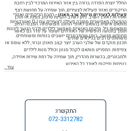
החלל יוצרת הפרדה ברורה בין אזור האירוח המרכזי לבין רחבת
הריקודים ואזור פעילות לצעירים, תוך שמירה על תחושת רצף
פעילות לצעירים וניהול ערב מאוזן -
רחבת הריקודים ואזורי
ואחדות לאורך הערב. ניתן לשלב הקרנת סרטון, מצגת או תוכן
ההפעלה מאפשרים מסיבה פעילה לצעירים עם DJ ואטרקציות
מותאם אישית בהתאם לאופי החוגג והמשפחה. המבנה הרחב
מותאמות גיל. מיקום האזורים מאפשר לילדים ולבני הנוער ליהנות
תומך בתנועה חופשית של האורחים ושומר על סדר גם כאשר
מחופש תנועה, בזמן שהמבוגרים יושבים בנוחות ומשוחחים.
משתתפים רבים בגילאים שונים.
תכנון מוקדם של שלבי הערב יוצר קצב מאוזן וברור, ללא עומס או
צפיפות. התפריט מותאם לקהל מגוון וכולל מנות לילדים
ולמבוגרים, בכשרות מהדרין, תוך שמירה על רמת שירות אחידה,
בטיחות ופיקוח לאורך כל האירוע.
עוֹד...
התקשרו:
072-3312782