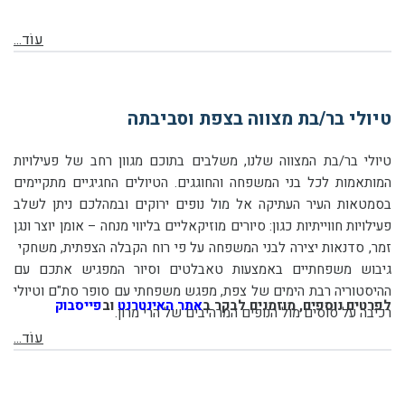
עוֹד...
טיולי בר/בת מצווה בצפת וסביבתה
טיולי בר/בת המצווה שלנו, משלבים בתוכם מגוון רחב של פעילויות
המותאמות לכל בני המשפחה והחוגגים. הטיולים החגיגיים מתקיימים
בסמטאות העיר העתיקה אל מול נופים ירוקים ובמהלכם ניתן לשלב
פעילויות חווייתיות כגון: סיורים מוזיקאליים בליווי מנחה – אומן יוצר ונגן
זמר, סדנאות יצירה לבני המשפחה על פי רוח הקבלה הצפתית, משחקי
גיבוש משפחתיים באמצעות טאבלטים וסיור המפגיש אתכם עם
ההיסטוריה רבת הימים של צפת, מפגש משפחתי עם סופר סת"ם וטיולי
לפרטים נוספים, מוזמנים לבקר ב
אתר האינטרנט
וב
פייסבוק
רכיבה על סוסים מול הנופים המרהיבים של הרי מרון.
עוֹד...