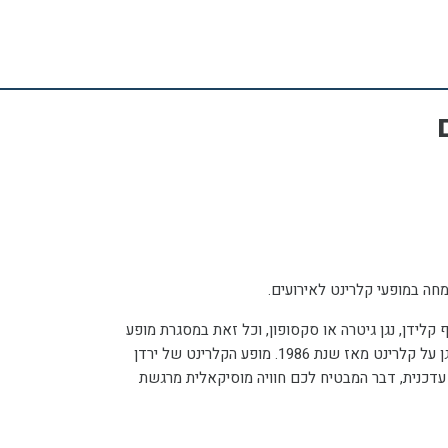
המופע של ירדן מידן מאפשר לכם ליהנות מעשרות יצירות וסגנונות מוסיקאליים באמצעות כלי הקלרינט. אל המופע הקסום ניתן להוסיף קלידן, נגן גיטרה או סקסופון, וכל זאת במסגרת מופע
בימתי המשתלב בכל אחד מחלקי האירוע, החל מקבלת הפנים האלגנטית ועד למסיבת הריקודים. ירדן מידן הינו נגן קלרינט מנוסה המנגן על קלרינט מאז שנת 1986. מופע הקלרינט של ירדן
מידן משלב בין מוסיקה ישראלית למוסיקה החסידית והרוסית, ובנוסף, הוא משלב להיטים מכל התקופות והזמנים, לרבות, מוסיקת פופ עדכנית, דבר המבטיח לכם חוויה מוסיקאלית מרגשת