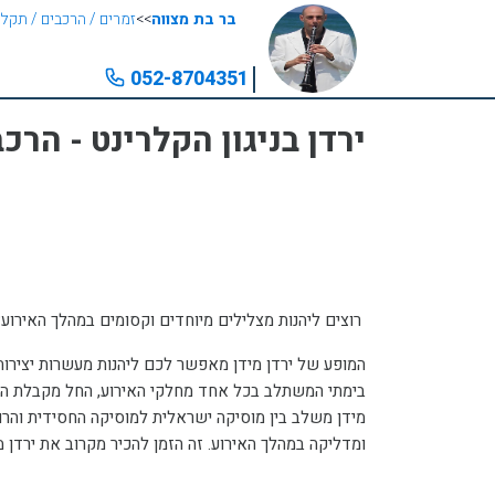
בר בת מצווה
>>
זמרים / הרכבים / תקלי
052-8704351
ירדן בניגון הקלרינט - הרכ
רוצים ליהנות מצלילים מיוחדים וקסומים במהלך האירוע? זה הזמן להכיר את השירות המקצועי של ירדן מידן, נגן קלרינט מקצועי המתמחה במופעי קלרינט לאירועים.
ומדליקה במהלך האירוע. זה הזמן להכיר מקרוב את ירדן מידן ואת המופע הייחודי שלו, המפגיש אתכם עם כלי הקלרינט.