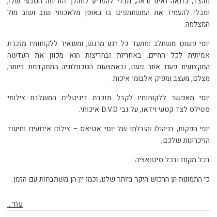
מהצד, כרואה ואינו נראה, מבלי להפריע למהלך הזרימה הטבעי שלו,
ומבלי להעמיד את המשתתפים בו באופן מלאכותי שוב ושוב מול
המצלמה.
יוסי פשוט משתלב ומתעד כל רגע מרגש, ומשאיר ללקוחותיו מזכרת
אמיתית לכל החיים. באחריות ובחריצות הוא מכוון את העדשה
המקצועית פעם אחר פעם, ובאמצעות הטכנולוגיה המתקדמת ביותר,
מצלם, מעצב ומפיק אלבומי איכות.
יוסי מאפשר ללקוחותיו לקבל מזכרת דיגיטלית המשלבת צילומי
סטילס לצד קטעי וידאו, על גבי D.V.D איכותי.
יופי הפקות, בניהולו והובלתו של יוסי אטיאס – צילום אירועים ותיעוד
הזיכרונות שלכם,
בכל מקום ובכל סיטואציה.
כי התמונות הן הרכוש היקר ביותר שלנו, וכמו יין הן משתבחות עם הזמן.
עוֹד...