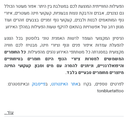
הפעילות החווייתית המוצעת לכם במשלבת בין היתר: אפור מעוטר הכולל
גם נצנצים, אבנים והדבקת נוצות צבעוניות, קעקועי חינה מעוטרים, איורי
גוף המותאמים לבנות ולבנים, קעקועי גוף זמניים בצבעים זוהרים ועוד
מגוון רחב של אפשרויות בהתאם להיקף שעות הפעילות במהלך האירוע.
הניסיון המקצועי העומד לרשות האמנית טוני בלוסטון בכל הנוגע
להפעלת עמדות איפור פנים וגוף וציורי חינה, מבטיח לכם חוויה
מקצועית במסגרתה כל משתתפי האירוע נהנים מהפעילות.
כל החומרים
המשמשים למטרות ציורי הגוף הינם חומרים בטיחותיים
והיפואלרגניים, וניתנים להסרה עם מים וסבון. קעקועי החינה
מיוצרים מחומרים טבעיים בלבד.
לפרטים נוספים, בקרו ב
אתר האינטרנט
, ב
פייסבוק
ובאינסטגרם:
tonibluetattoo
עוֹד...