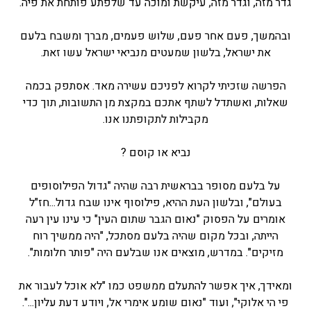
גדר מזה, וגדר מזה, עיקשת ומוכה עד שלפתע פותחת את פיה.
ובהמשך, פעם אחר פעם, שלוש פעמים, מברך ומשבח בלעם
את ישראל, בלשון שמעטים מנביאי ישראל עשו זאת.
הפרשה שזכיתי לקרוא לפניכם עשירה מאד. אסתפק בכמה
שאלות, ואשתדל לשתף אתכם במקצת מן התשובות, תוך כדי
מקבילות לתקופתנו אנו.
נביא או קוסם ?
על בלעם מסופר בבראשית רבה שהיה "גדול הפילוסופים
בעולם", ובלשון העת ההיא, פילוסוף אינו שבח גדול...חז"ל
אומרים על הפסוק "נאום הגבר שתום העין" כי עינו עין רעה
הייתה, ובכל מקום שהיה בלעם מסתכל, "היה ממשיך רוח
מזיקים". במדרש, מוצאים אנו שבלעם היה "פותר חלומות".
ומאידך, איך אפשר להתעלם ממשפט כמו "לא אוכל לעבור את
פי הי אלוקי", ועוד "נאום שומע אימרי אל, ויודע דעת עליון...".