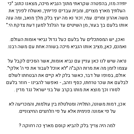
יתירה מזו, בהפטרה שקראתי מתוך הנביא מיכה, מצאנו כתוב "כי
העלתיך מארץ מצרים, ומבית עבדים פדיתיך, ואשלח לפניך את
משה אהרון ומרים. עמי, זכור נא מה יעץ בלק מלך מואב, ומה ענה
אותו בלעם בך בעור, מן השיטים עד הגלגל למען דעת צדקת הי."
ואכן, יש המסתכלים על בלעם כעל גדול נביאי אומות העולם.
ואמנם, כאן, מציב אותו הנביא מיכה בשורה אחת עם משה רבנו.
נראה שיש לנו כאן עניין עם נביא אומות, אשר הסכים לקבל על
עצמו לזמן מה את מרות הקב"ה "לא אוכל לעבור את פי ה' אלקי".
אולם, בסופו של דבר, כאשר בלק לא קיים את הבטחתו לשלם
לבלעם את שכר טרחתו, כסף וזהב, - ואפשר להבינו - חוזר בלעם
לסורו וכך מוצא את מותו בקרב של בני ישראל נגד מדין .
אכן, דמות משונה, התלויה ומטלטלת בין עולמות, והמכריעה לא
על פי אמונה פנימית אלא על פי הלחצים החיצוניים.
למה היה צריך בלק להביא קוסם מארץ כה רחוקה ?