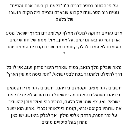
על פי הכתוב בספר דברים כ"ג "בלעם בן בעור, ארם נהריים"
נוטים רוב הפרשנים לקבוע שבארם נהריים היה מקום מושבו
של בלעם.
ארם נהריים רחוקה למעלה מאלף קילומטרים מארץ ישראל. מסע
ארוך ומייגע באותם ימים, על אתון... אולי מסע של חודש ימים.
האומנם לא עמדו לבלק קוסמים מוכשרים קרובים וזמינים יותר
?
נראה שבלק מלך מואב, בטוה שאחרי מיגור סיחון ועוג, אין לו כל
דרך להימלט ולהתנגד בכח לבני ישראל. "הנה כיסה את עין הארץ".
יושבים זקני מואב, וקסמזם בידיהם... יושבים זקני מדין וקסמים
בידיהם. ושואלים עצמם מה עושים? בכח הזרוע לא יוכלו לעם
ישראל. ואז, צץ שמו של בלעם, המכיר בהי ואולי מוכן להשכיר
את שרותיו כקוסס/נביא, קוסם בינלאומי נכבד!...אמת, הוא יושב
על נהר הפרת, מרחק אלפי מילין . אך לבלק ביאושו, יש כאן
פתרון בעל סיכויים טובים.