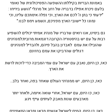
באמונת הבריות בקיללתו.ההשפעה הפסיכולוגית של נאומי
בלעם ניכרת אפילו בדבריה של רחב אל מרגלי "הושע ביריחו :
"ידעתי כי בתן ה' לכם את הארץ, וכי נפלה אימתכם עלינו, וכי
נמוגו כל יישובי הארץ מפניכם, ונשמע וימס לבנו."
גם בימינו, אגו רואים שדבריו של מנהיג אמיתי יכולים להשפיע
רבות על עם יש בהיסטוריה הקרובה.דוגמאות מרובית:למנהיגים
שהובילו את עמם לאבדון בהבל פיהם, ולהבדיל למנהיגים
דגולים שהדביקו את עמם בחזונם.
כאז, כן היום, נאבק עם ישראל עם עמי הסביבה כדי לזכות לרשת
את הארץ.
כאז, כן היום, יש ממנהיגי העולם שאחד בפה, ואחד בלב...
כאז, כו היום, עם ישראל, אחרי שואה איומה, ולאחר יותר
מארבעים שנות מאבק לעיתים עייף ויגע.
כאז, כן היום, קמים לישראל אנשים מכאן ומכאן המאמינים