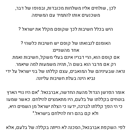
לכן , שולחים אליו משלחות מכובדות, ובסופו של דבר,
משכנעים אותו להתמיד עם המשימה.
היש בכלל חשיבות לכך שקוסם מקלל את ישראל ?
האומנם לנבואתו של קוסם יש חשיבות כלשהי ?
אחד מהשניים:
אם קוסם הוא, הרי דבריו אינם בעלי משקל, חשיבות ואמת.
רק אם מדבר הוא בשם ה', תהיה משמעות למה שיאמר.
נראה שבעיניהם של המואבים, עצם קללתו של בני ישראל על ידי
נביא הינה בעלת חשיבות עליונה.
אומר הפרשן הגדול מהעת החדשה, אברבנאל: "אם היו גויי הארץ
בוטחים בקללתו של בלעם, היו מתאמצים להילחם. כאשר שמעו
כי הי הפך קללתו לברכה, ידעו כי הצלת ישראל מן השמים היא,
ולא קם בהם רוח להילחם בישראל."
לפי. השקפת אברבנאל, הסכנה לא הייתה בקללה של בלעם, אלא