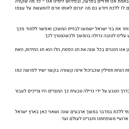
אמת אנו תלויים בפרעה, ובפירוש לימינו אנו – כל מה שקורה
 לו ללכת ויודע גם מה יגרום לאותו אדם להתעשת על עצמו
אוחר את בני ישראל ישמשו לבניית המשכן ואפשר ללמוד מכך
ע עלינו לטובה גדולה בהמשך ולכשנצטרך לכך.
 אנו חוגגים בכל שנה את חג הפסח, הלו הוא חג החירות, וזאת
וות הנחת תפילין שכביכול אינה קשורה בקשר ישיר לפרשה כמו
דרך הטבע על ידי גדילה טבעית כך המצרים היו צריכים לעבור
רכתי ללכת במדבר במשך ארבעים שנה ושאני כאן בארץ ישראל
 ארועיי משפחתנו וחברינו לעולם ועד.