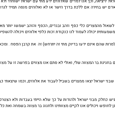
ל ליציאה, וכך אנו למדים שאלוהים ידע מתי עם ישראל ישוחרר ולא ב
דם יש בחירה אם ללכת בדרך הישר או לא ואלוהים מנסה תמיד לגרום
 לשאול מהמצרים כלי כסף וזהב ובגדים, הכסף והזהב ישמשו יותר מ
 משמעותית יכולה לעמוד לנו כנקודת זכות כלפי אלוהים ויכולה להשפי
למרות שהם אינם ידעו בדיוק מתי זה יתרחש) זה את קרבן הפסח . ומכאן
ם בחגיגת בר המצווה שלי, ואולי לא סתם אנו מצווים בפרשה זו על מצ
ו שבני ישראל יצאו ממצרים בשביל לעבוד את אלוהים, וכמו שיצאתי כב
רגיש כחלק מבני ישראל ולהודות על כך שלא הייתי בעבדות ולא הצט
נן לחופש ויכולים אנו לקיים מצוותינו ולחגוג בר מצווה בשמחה ואת כל