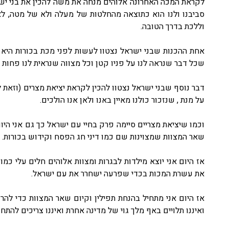
לקראת המכה האחרונה אלוהים מנחה את משה להכין את בני ישרא
סביבנו ולנו הוא כתוצאה מהחלטות של מעלה ולא של מטה, לא
וללכת בדרך הטובה.
אחת ההכנות שבני ישראל נצטוו לעשות לפני מכת בכורות היא
שכל דבר שנראה לנו על פניו קטן וכל מצווה שנראית לנו פחות
דבר נוסף שבני ישראל נצטוו להכין לקראת יציאת מצרים (וזאת 
על מנת , שנזכור כולנו מאיין באנו ולאן אנו הולכים.
וכמו שיציאת מצריים סיימה פרק בחיי עם ישראל כך גם אני היו
שאר המצוות שמצוינות שם כמו דיני חג הפסח וקידוש בכורות.
אז היום אני יוצא מילדות לבגרות ומצוות אלוהים חלים עלי כמ
את עשרת המכות בכדי שפרעה ישחרר את עם ישראל.
אז היום אני מתחיל בהנחת תפילין וקיום שאר המצוות כדי לה
ואיננו תלויים באף מלך גוי של מדינה אחרת ואיננו צריכים להתח