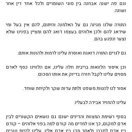
וגם פה ישנה אבחנה בין סוגי השומרים ולכל אחד דין אחר
ושונה.
התורה שלנו מגינה גם על האלמנה והיתום, להם אין בעל ומי
שידאג להם ולכן אלוהים בעצמו דואג להם ומציין בפנינו שלא
נצער ונפגע בהם.
גם לגרים התורה דואגת ואוסרת עלינו לרמות ולהונות אותם.
וכן איסור הלוואות בריבית חלה עלינו, אם הלווינו כסף לאדם
מסוים עלינו לקבל חזרה בדיוק את אותו הסכום.
אסור לנו להטות משפט ולתת עדות שקר ולקיחת שוחד.
עלינו להחזיר אבידה לבעליו.
בסוף רשימת המצוות והדינים ישנם גם נושאים הקשורים לבין
אדם למקום, כך אנו למדים מה קודם למה בפני אלוהים – קודם
בין אדם לחברו ולאחר מכן בין אדם אליו, עלינו להיות טובים