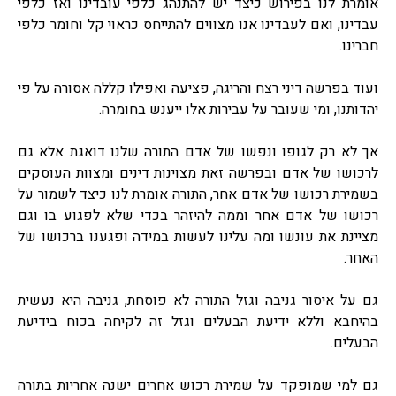
אומרת לנו בפירוש כיצד יש להתנהג כלפי עובדינו ואז כלפי
עבדינו, ואם לעבדינו אנו מצווים להתייחס כראוי קל וחומר כלפי
חברינו.
ועוד בפרשה דיני רצח והריגה, פציעה ואפילו קללה אסורה על פי
יהדותנו, ומי שעובר על עבירות אלו ייענש בחומרה.
אך לא רק לגופו ונפשו של אדם התורה שלנו דואגת אלא גם
לרכושו של אדם ובפרשה זאת מצוינות דינים ומצוות העוסקים
בשמירת רכושו של אדם אחר, התורה אומרת לנו כיצד לשמור על
רכושו של אדם אחר וממה להיזהר בכדי שלא לפגוע בו וגם
מציינת את עונשו ומה עלינו לעשות במידה ופגענו ברכושו של
האחר.
גם על איסור גניבה וגזל התורה לא פוסחת, גניבה היא נעשית
בהיחבא וללא ידיעת הבעלים וגזל זה לקיחה בכוח בידיעת
הבעלים.
גם למי שמופקד על שמירת רכוש אחרים ישנה אחריות בתורה