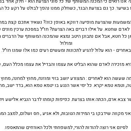
? אנו רואים כי המכנה המשותף של כל סוגי הצרעת הוא - חלק אחד בג
 בשיער. כך גם בצרעת הבגד, כשחלק ממנו נהפך לבולט על רקע כל הבג
משמעות שהצרעת מופיעה דווקא באופן כזה? נשאיר אתכם קצת במתח.
ן לאדם שחטא. על אילו דברים באה הצרעת? חז"ל במסכת ערכין מונים 
רט כאן כל חטא, אבל אם נתבונן היטב נמצא שהמכנה המשותף של הדברים
ומזלזל
באחרים - הוא עלול להגיע לתכונות ומעשים רעים כמו אלו שמנו חז"ל.
 היא מזכירה לאדם שהוא הבליט את עצמו והבדיל את עצמו מכלל העם, 
 שעשה הוא לאחרים : המצורע יושב בזוי ומוזנח, מחוץ למחנה, מחוץ לח
, וטמא טמא יקרא. כל ימי אשר הנגע בו יטמא טמא הוא, בדד ישב, מח
ר צבא ארם, הכתה אותו בצרעת. כפיפות קומתו לדבר הנביא אלישע ויריד
אני מקווה שידבקו בי המידות הטובות, ולא אגיע , חס ושלום, למצב המת
לסיום אני רוצה להודות להורי, למשפחתי ולכל האורחים שהתאספו.