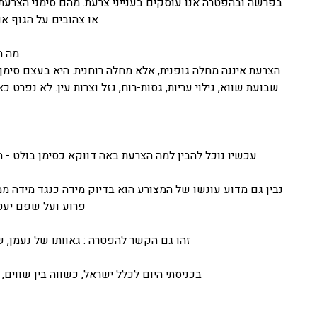
בפרשה ובהפטרה אנו עוסקים בענייני צרעת. מהם סימני הצרעת
או צהובים על הגוף או
מה ה
הצרעת איננה מחלה גופנית, אלא מחלה רוחנית. היא בעצם סימ
שבועת שווא, גילוי עריות, גסות-רוח, גזל וצרות עין. לא נפ
עכשיו נוכל להבין למה הצרעת באה דווקא כסימן בולט -
נבין גם מדוע עונשו של המצורע הוא בדיוק מידה כנגד מידה ממה
פרוע ועל שפם יעטה
זהו גם הקשר להפטרה : גאוותו של נעמן, ש
בכניסתי היום לכלל ישראל, כשווה בין שווים, 