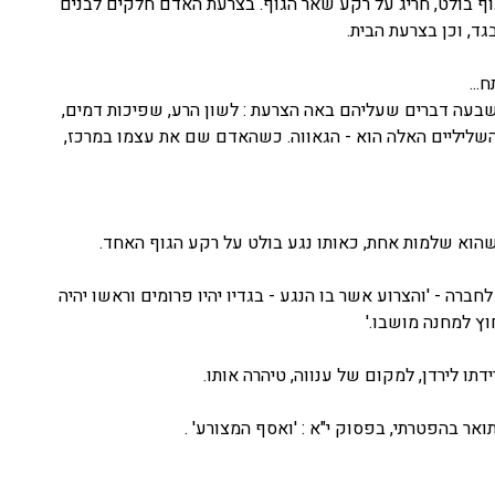
וף בולט, חריג על רקע שאר הגוף. בצרעת האדם חלקים לבנים
ד, וכן בצרעת הבית.
..
שבעה דברים שעליהם באה הצרעת : לשון הרע, שפיכות דמים,
 השליליים האלה הוא - הגאווה. כשהאדם שם את עצמו במרכז,
שהוא שלמות אחת, כאותו נגע בולט על רקע הגוף האחד.
ברה - 'והצרוע אשר בו הנגע - בגדיו יהיו פרומים וראשו יהיה
וץ למחנה מושבו.'
תו לירדן, למקום של ענווה, טיהרה אותו.
ואר בהפטרתי, בפסוק י"א : 'ואסף המצורע' .