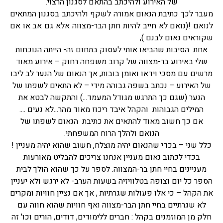
של האירוע ולהיכתב בהתאם לסגנון הרצוי.
מעבר לכך כתיבת הנאום אמורה לשקף ולהיכתב בסגנון המתאים
לנואם !(נואם לא חייב להיות חתן ה
בר-מצווה
אלא גם אב או אם
שקוראים נאום לבנם ),
אחת הסיבות שהביאו אותי לעסוק בתחום זה- הייתה הנוכחות
שלי באירוע בר-מצווה של קרוב משפחה רחוק – אירוע מאוד
מרשים עם מסכי וידאו ואומן בובות, אך הנאום של הנער לב ליבו
של האירוע – נכתב בשפה גבוהה מידי – לא התאים לשפתו של
הנער (שגם כך התרגש מגודל המעמד...) והתקשה לבטא את
המילים הגבוהות והקהל איבד ריכוז מאוד מהר...לא נעים ....
אם כך חשוב מאוד להתאים את כתיבת הנאום לשפתו של
הנואם ולהלך הרוח המשפחתי.
כלל שני – בכדי שהנאום יהיה מוצלח, חשוב שהוא יהיה מעניין !
בכדי לכתוב נאום מעניין אנחנו צריכים להבליט מאורעות
מעניינים בחיי חתן בר-המצווה. לספר על כך שהוא הולך לבית
הספר כל יום וצופה בטלוויזיה בשעות הערב- לא ירגש ולא יעניין
את הקהל – כי אלו פעולות שגרתיות , אך אם נציין חוויות ומקרים
לא שגרתיים בחיי חתן הבר-מצווה ואף חוויות שהוא חווה עם
חלק מן המוזמנים בקהל : חברים ללימודים, דודים, הורים וכו' זה