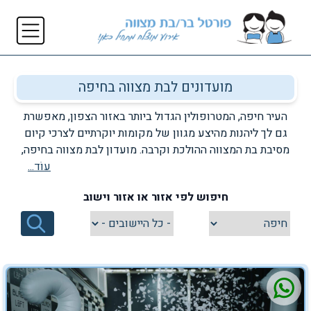
מועדונים לבת מצווה בחיפה
העיר חיפה, המטרופולין הגדול ביותר באזור הצפון, מאפשרת
גם לך ליהנות מהיצע מגוון של מקומות יוקרתיים לצרכי קיום
מסיבת בת המצווה ההולכת וקרבה. מועדון לבת מצווה בחיפה,
עוֹד...
מעמיד לרשותך מתחם אירועים יוקרתי, נוצץ ומושקע, הכולל
בתוכו את כל אפשרויות האירוח והפינוקים הקטנים והגדולים,
חיפוש לפי אזור או אזור וישוב
ההופכים כל אירוע בת מצווה למסיבה הכי טובה בעיר. בכל אחד
מהמועדונים המובילים בחיפה, תוכלי למצוא צוות הפקה
שיסייע לך להרכיב ולתכנן את מסיבת בת המצווה עליה תמיד
חלמת. זה הזמן להגשים חלום ולהפוך את אירוע בת המצווה
שלך לאירוע הכי נוצץ, הכי מגניב והכי מדובר באזור הצפון, וכל
זאת במסגרת קיום אירוע בת המצווה באחד המועדונים
המובילים באזור הצפון בכלל, ובעיר חיפה בפרט.