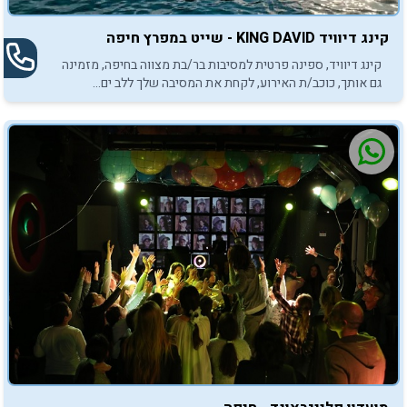
קינג דיוויד KING DAVID - שייט במפרץ חיפה
קינג דיוויד, ספינה פרטית למסיבות בר/בת מצווה בחיפה, מזמינה
גם אותך, כוכב/ת האירוע, לקחת את המסיבה שלך ללב ים...