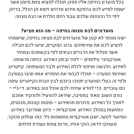
בכל מועדון בחיפה אליו תפנו, תוכלו למצוא צוות מיומן אשר
ישמח לסייע לכם בהפקת אירוע מדהים ויוצא מן הכלל, בדיוק
לפי כל הרצונות שלכם עבור היום הולדת או הבת מצווה.
מועדונים לבת מצווה בחיפה – מה הוא מציע?
ישנו מספר לא קטן של מועדונים לבת מצווה בחיפה, שישמחו
להציע לכם את שירותיהם. ברוב המקרים, יציעו לכם חבילה
אשר תכלול את הדברים הבאים לפי בקשתכם ובמחיר
אטרקטיבי: צילומים – לפני ובזמן האירוע. כניסה מרשימה
לאירוע. הלבשה ואיפור לכלת האירוע ולבני המשפחה. קייטרינג
ושירותי הסעדה – תוכלו לבחור את התפריט אותו תרצו במסיבה
ולפי זה בעלי המועדון יתווכו בינכם לבין חברת הקייטרינג עימה
הם עובדים. כדי לוודא שיהיה לכם אוכל טוב באירוע. די-ג'יי –
גורם חשוב מאוד במסיבה, שידאג להפעיל ולהרקיד אתכם
לאורך כל האירוע. מזכרות מהאירוע – מתנות קטנות, מגנטים,
הפתעות במהלך האירוע. אטרקציות – כיוון שמדובר באירוע
המיועד לנוער, ישנן אטרקציות מותאמות גיל. כמו שולחן סנוקר,
משחקי וידאו, הוקי אוויר, סדנת צמות ועמדת פרחים.