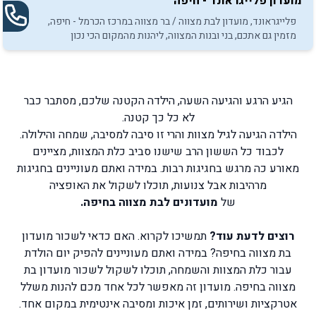
מועדון פלייגראונד - חיפה
פלייגראונד, מועדון לבת מצווה / בר מצווה במרכז הכרמל - חיפה,
מזמין גם אתכם, בני ובנות המצווה, ליהנות מהמקום הכי נכון
למסיבה.
הגיע הרגע והגיעה השעה, הילדה הקטנה שלכם, מסתבר כבר
לא כל כך קטנה.
הילדה הגיעה לגיל מצוות והרי זו סיבה למסיבה, שמחה והילולה.
לכבוד כל הששון הרב שישנו סביב כלת המצוות, מציינים
מאורע כה מרגש בחגיגות רבות. במידה ואתם מעוניינים בחגיגות
מרהיבות אבל צנועות, תוכלו לשקול את האופציה
של
מועדונים לבת מצווה בחיפה.
רוצים לדעת עוד?
תמשיכו לקרוא. האם כדאי לשכור מועדון
בת מצווה בחיפה? במידה ואתם מעוניינים להפיק יום הולדת
עבור כלת המצוות והשמחה, תוכלו לשקול לשכור מועדון בת
מצווה בחיפה. מועדון זה מאפשר לכל אחד מכם להנות משלל
אטרקציות ושירותים, זמן איכות ומסיבה אינטימית במקום אחד.